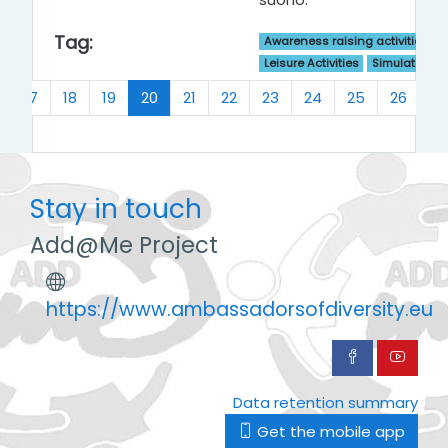
Tag:
Awareness raising activities for
Leisure Activities
Simulation 
(current)
17
18
19
20
21
22
23
24
25
26
…
Stay in touch
Add@Me Project
https://www.ambassadorsofdiversity.eu
Data retention summary
Get the mobile app