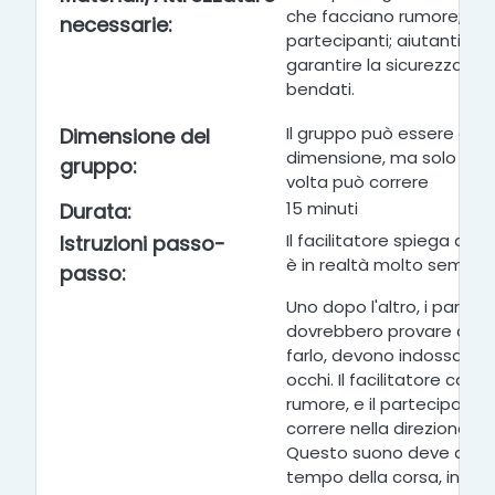
che facciano rumore; ben
necessarie
:
partecipanti; aiutanti ve
garantire la sicurezza de
bendati.
Il gruppo può essere di qu
Dimensione del
dimensione, ma solo una
gruppo
:
volta può correre
15 minuti
Durata
:
Il facilitatore spiega ques
Istruzioni passo-
è in realtà molto semplic
passo
:
Uno dopo l'altro, i partec
dovrebbero provare a cor
farlo, devono indossare 
occhi. Il facilitatore con 
rumore, e i
l partecipant
correre nella direzione de
Questo suono deve durare
tempo della corsa, in mo