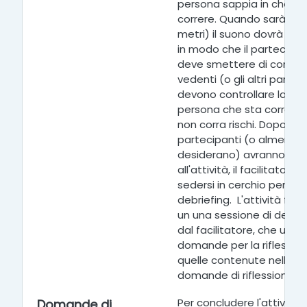
persona sappia in che di
correre. Quando sarà vici
metri) il suono dovrà ess
in modo che il partecipa
deve smettere di correre. 
vedenti (o gli altri parte
devono controllare la sic
persona che sta corrend
non corra rischi. Dopo che 
partecipanti (o almeno qu
desiderano) avranno par
all'attività, il facilitatore
sedersi in cerchio per un
debriefing.
L'attività fini
un una sessione di debri
dal facilitatore, che usa 
domande per la riflessio
quelle contenute nella se
domande di riflessione e 
Per concludere l'attività il
Domande di