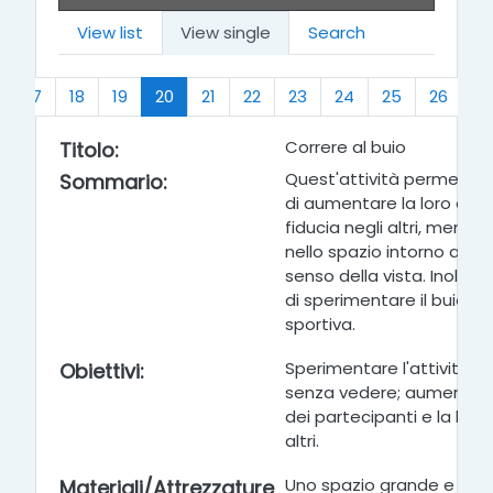
View list
View single
Search
(current)
17
18
19
20
21
22
23
24
25
26
…
Correre al buio
Titolo:
Quest'attività permette 
Sommario:
di aumentare la loro auto
fiducia negli altri, mentr
nello spazio intorno a loro
senso della vista. Inoltre
di sperimentare il buio in 
sportiva.
Sperimentare l'attività di
Obiettivi:
senza vedere; aumentare
dei partecipanti e la loro 
altri.
Uno spazio grande e vuot
Materiali/Attrezzature