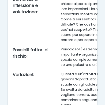
chiede ai partecipanti di 
riflessione e
loro impressioni, i loro pen
valutazione
:
sensazioni mentre correv
Come ti sei sentito? Cos'
difficile? Che cos'hai im
cos'hai scoperto? Ti sei a
suono per sapere in che 
correre e per sapere qua
Pericoloso! È estremame
Possibili fattori di
importante organizzare il
rischio
:
spazio completamente v
se una palestra o un'are
Questa è un'attività fant
Variazioni
:
giovani! Soprattutto da p
scuole con gli adolescenti
Se svolta da adulti, in ca
vogliano correre, puoi pro
camminare seguendo la d
suono.