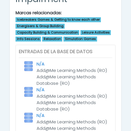
Marcas relacionadas:
Icebreakers Games & Getting to know each other
Energisers & Group Building
Capacity Building & Communication
Leisure Activities
Info Sessions
Relaxation
Simulation Games
ENTRADAS DE LA BASE DE DATOS
N/A
Add@Me Learning Methods (RO)
Add@Me Learning Methods
Database (RO)
N/A
Add@Me Learning Methods (RO)
Add@Me Learning Methods
Database (RO)
N/A
Add@Me Learning Methods (RO)
Add@Me Learning Methods