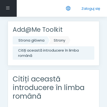
Przejdź do głównej zawartości
Panel boczny
Zaloguj się
Add@Me Toolkit
Strona główna
Strony
Citiți această introducere în limba
română
Citiți această
introducere în limba
română