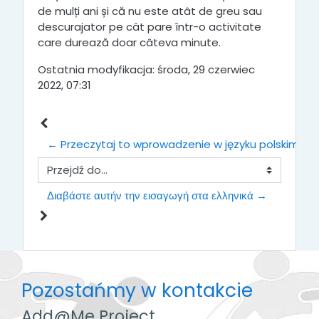
de mulți ani și că nu este atât de greu sau
descurajator pe cât pare într-o activitate
care durează doar câteva minute.
Ostatnia modyfikacja: środa, 29 czerwiec
2022, 07:31
← Przeczytaj to wprowadzenie w języku polskim
Przejdź do...
Διαβάστε αυτήν την εισαγωγή στα ελληνικά →
Pozostańmy w kontakcie
Add@Me Project