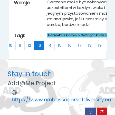
Ćwiczenie może być wykonywane z
Wersje:
uczestnikami w każdym wieku i
jedynym przystosowaniem może b
zmiana języka, jeśli uczestnicy są
bardzo, bardzo młodzi.
Tagi:
Icebreakers Games & Getting to know each o
s
(current)
…
10
11
12
13
14
15
16
17
18
19
…
Stay in touch
Add@Me Project
https://www.ambassadorsofdiversity.eu