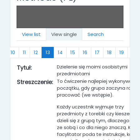
View list
View single
Search
s
(current)
…
10
11
12
13
14
15
16
17
18
19
…
Dzielenie się moimi osobistymi
Tytuł:
przedmiotami
To ćwiczenie najlepiej wykonywać n
Streszczenie:
początku, gdy grupa zaczyna raze
pracować (we wstępie).
Każdy uczestnik wyjmuje trzy
przedmioty z torebki czy kieszeni i
dzieli się z grupą tym, dlaczego ma 
ze sobą i co dla niego znaczą. Kied
facylitator poda te instrukcje, każdy