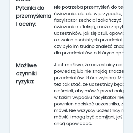
Nie potrzeba przemyśleń do tego
Pytania do
ćwiczenia, ale ale w przypadku, gdy
przemyślenia
facylitator zechciał zakończyć
i oceny:
ćwiczenie refleksją, może zapytać
uczestników, jak się czuli, opowiada
o swoich osobistych przedmiotach 
czy było im trudno znaleźć znaczen
dla przedmiotów, o których opowiad
Jest możliwe, że uczestnicy nic nie
Możliwe
powiedzą lub nie znajdą znaczenia
czynniki
przedmiotów, które wybiorą. Może s
ryzyka:
też tak stać, że uczestnicy będą zb
nieśmiali, aby mówić przed całą gru
w takim wypadku facylitator nie
powinien naciskać uczestnika, żeby
mówił. Nie wszyscy uczestnicy mus
mówić i mogą być pomijani, jeśli nie
chcą opowiadać.