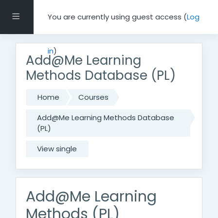
Skip to main content
Side panel
You are currently using guest access (
Log
in
)
Add@Me Learning
Methods Database (PL)
Home
Courses
Add@Me Learning Methods Database
(PL)
View single
Add@Me Learning
Methods (PL)