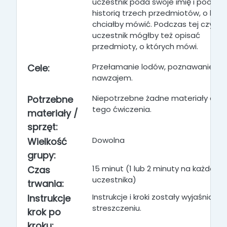
uczestnik poda swoje imię i podzieli 
historią trzech przedmiotów, o któr
chciałby mówić. Podczas tej czynno
uczestnik mógłby też opisać
przedmioty, o których mówi.
Przełamanie lodów, poznawanie się
Cele:
nawzajem.
Niepotrzebne żadne materiały do
Potrzebne
tego ćwiczenia.
materiały /
sprzęt:
Dowolna
Wielkość
grupy:
15 minut (1 lub 2 minuty na każdego
Czas
uczestnika)
trwania:
Instrukcje i kroki zostały wyjaśnione
Instrukcje
streszczeniu.
krok po
kroku: