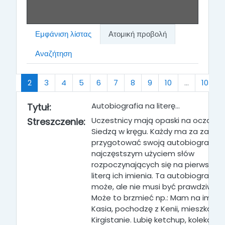
Εμφάνιση λίστας
Ατομική προβολή
Αναζήτηση
Προηγούμενο
(τρέχων)
1
2
3
4
5
6
7
8
9
10
…
103
Autobiografia na literę…
Tytuł:
Uczestnicy mają opaski na oczach.
Streszczenie:
Siedzą w kręgu. Każdy ma za zadan
przygotować swoją autobiografię z 
najczęstszym użyciem słów
rozpoczynających się na pierwszą
literą ich imienia. Ta autobiografia
może, ale nie musi być prawdziwa.
Może to brzmieć np.: Mam na imię
Kasia, pochodzę z Kenii, mieszkam 
Kirgistanie. Lubię ketchup, kolekcjon