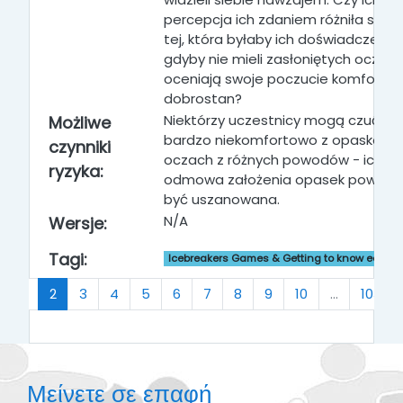
percepcja ich zdaniem różniła się o
tej, która byłaby ich doświadczenie
gdyby nie mieli zasłoniętych oczu? J
oceniają swoje poczucie komfortu 
dobrostan?
Niektórzy uczestnicy mogą czuć się
Możliwe
bardzo niekomfortowo z opaskami
czynniki
oczach z różnych powodów - ich
ryzyka:
odmowa założenia opasek powinn
być uszanowana.
N/A
Wersje:
Tagi:
Icebreakers Games & Getting to know each o
Προηγούμενο
(τρέχων)
1
2
3
4
5
6
7
8
9
10
…
103
Μείνετε σε επαφή