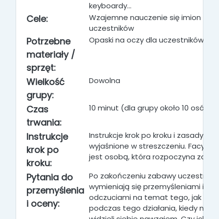
keyboardy...
Wzajemne nauczenie się imion
Cele:
uczestników
Opaski na oczy dla uczestników
Potrzebne
materiały /
sprzęt:
Dowolna
Wielkość
grupy:
10 minut (dla grupy około 10 osób)
Czas
trwania:
Instrukcje krok po kroku i zasady są
Instrukcje
wyjaśnione w streszczeniu. Facylita
krok po
jest osobą, która rozpoczyna zaba
kroku:
Po zakończeniu zabawy uczestnicy
Pytania do
wymieniają się przemyśleniami i
przemyślenia
odczuciami na temat tego, jak się c
i oceny:
podczas tego działania, kiedy nie
widzieli siebie nawzajem. Czy ich