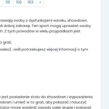
Next
101
102
103
»
rawiają osoby z dysfunkcjami wzroku, showdown.
mieli dobrą zabawę. Ten sport mogą uprawiać osoby
ch. Z tych powodów w wielu przypadkach jest
o grać.
aska). Jeśli potrzebujesz więcej informacji o tym
 jest posiadanie stołu do showdown i wyposażenia.
wdown i umieć w to grać, aby pokazać i nauczyć
tator może wyjaśnić zasady całej grupie i pokazać