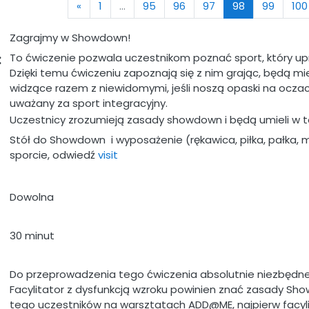
Previous
(current)
«
1
…
95
96
97
98
99
100
Zagrajmy w Showdown!
To ćwiczenie pozwala uczestnikom poznać sport, który up
:
Dzięki temu ćwiczeniu zapoznają się z nim grając, będą 
widzące razem z niewidomymi, jeśli noszą opaski na ocza
uważany za sport integracyjny.
Uczestnicy zrozumieją zasady showdown i będą umieli w t
Stół do Showdown i wyposażenie (rękawica, piłka, pałka, m
sporcie, odwiedź
visit
Dowolna
30 minut
Do przeprowadzenia tego ćwiczenia absolutnie niezbędne
Facylitator z dysfunkcją wzroku powinien znać zasady Sho
tego uczestników na warsztatach ADD@ME, najpierw facyli