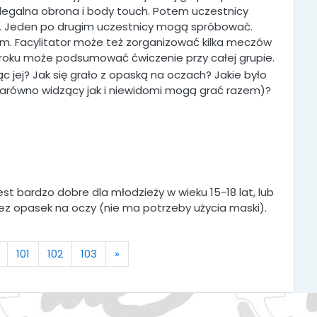
ielegalna obrona i body touch. Potem uczestnicy
ku. Jeden po drugim uczestnicy mogą spróbować.
m. Facylitator może też zorganizować kilka meczów
wzroku może podsumować ćwiczenie przy całej grupie.
c jej? Jak się grało z opaską na oczach? Jakie było
zarówno widzący jak i niewidomi mogą grać razem)?
t bardzo dobre dla młodzieży w wieku 15-18 lat, lub
z opasek na oczy (nie ma potrzeby użycia maski).
Next
101
102
103
»