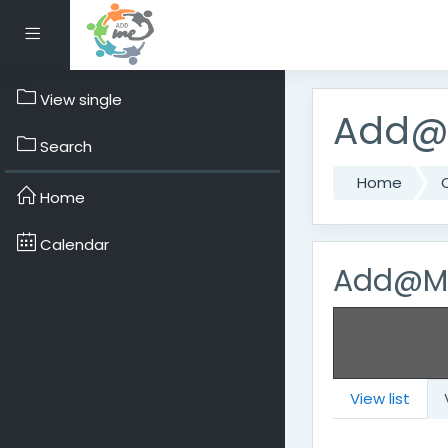
Skip to main content
Side panel
View single
Add@M
Search
Home
Home
Calendar
Add@Me
View list