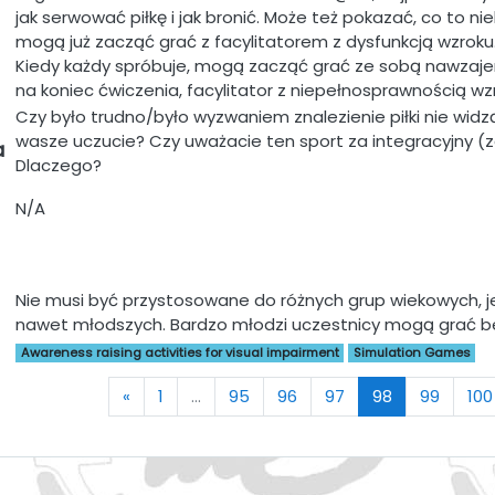
jak serwować piłkę i jak bronić. Może też pokazać, co to n
mogą już zacząć grać z facylitatorem z dysfunkcją wzro
Kiedy każdy spróbuje, mogą zacząć grać ze sobą nawzaje
na koniec ćwiczenia, facylitator z niepełnosprawnością 
Czy było trudno/było wyzwaniem znalezienie piłki nie widzą
wasze uczucie? Czy uważacie ten sport za integracyjny (
a
Dlaczego?
N/A
Nie musi być przystosowane do różnych grup wiekowych, jes
nawet młodszych. Bardzo młodzi uczestnicy mogą grać be
Awareness raising activities for visual impairment
Simulation Games
Previous
(current)
«
1
…
95
96
97
98
99
100