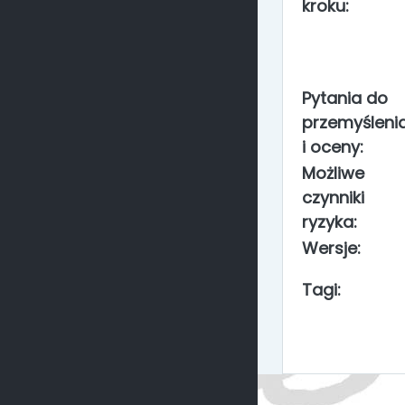
kroku:
Pytania do
przemyśleni
i oceny:
Możliwe
czynniki
ryzyka:
Wersje:
Tagi: