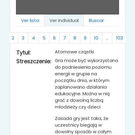
Ver lista
Ver individual
Buscar
(actual)
S
1
2
3
4
5
6
7
8
9
10
…
103
»
Atomowe cząstki
Tytuł:
Gra może być wykorzystana
Streszczenie:
do podniesienia poziomu
energii w grupie na
początku dnia, w którym
zaplanowano działania
edukacyjne. Można w nią
grać z dowolną liczbą
młodzieży czy dzieci.
Zasada gry jest taka, że
uczestnicy biegają w
dowolny sposób w całym