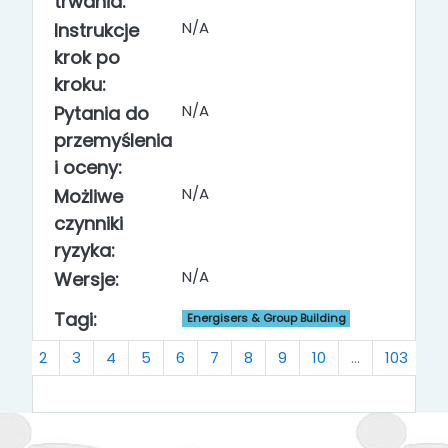
trwania:
N/A
Instrukcje
krok po
kroku:
N/A
Pytania do
przemyślenia
i oceny:
N/A
Możliwe
czynniki
ryzyka:
N/A
Wersje:
Tagi:
Energisers & Group Building
(actual)
S
1
2
3
4
5
6
7
8
9
10
…
103
»