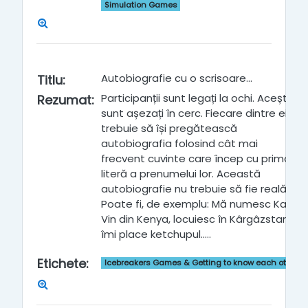
Simulation Games
Autobiografie cu o scrisoare...
Titlu
:
Participanții sunt legați la ochi. Aceștia
Rezumat
:
sunt așezați în cerc. Fiecare dintre ei
trebuie să își pregătească
autobiografia folosind cât mai
frecvent cuvinte care încep cu prima
literă a prenumelui lor. Această
autobiografie nu trebuie să fie reală.
Poate fi, de exemplu: Mă numesc Kate.
Vin din Kenya, locuiesc în Kârgâzstan,
îmi place ketchupul.....
Etichete
:
Icebreakers Games & Getting to know each other