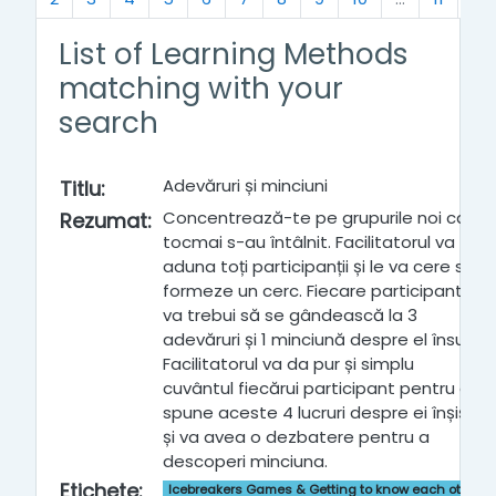
List of Learning Methods
matching with your
search
Adevăruri și minciuni
Titlu
:
Concentrează-te pe grupurile noi care
Rezumat
:
tocmai s-au întâlnit. Facilitatorul va
aduna toți participanții și le va cere să
formeze un cerc. Fiecare participant
va trebui să se gândească la 3
adevăruri și 1 minciună despre el însuși.
Facilitatorul va da pur și simplu
cuvântul fiecărui participant pentru a
spune aceste 4 lucruri despre ei înșiși
și va avea o dezbatere pentru a
descoperi minciuna.
Etichete
:
Icebreakers Games & Getting to know each other