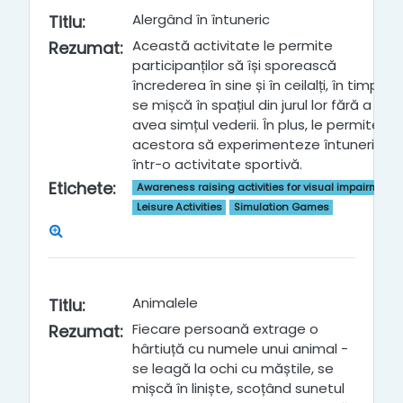
Alergând în întuneric
Titlu
:
Această activitate le permite
Rezumat
:
participanților să își sporească
încrederea în sine și în ceilalți, în timp ce
se mișcă în spațiul din jurul lor fără a
avea simțul vederii. În plus, le permite
acestora să experimenteze întunericul
într-o activitate sportivă.
Etichete
:
Awareness raising activities for visual impairment
Leisure Activities
Simulation Games
Animalele
Titlu
:
Fiecare persoană extrage o
Rezumat
:
hârtiuță cu numele unui animal -
se leagă la ochi cu măștile, se
mișcă în liniște, scoțând sunetul