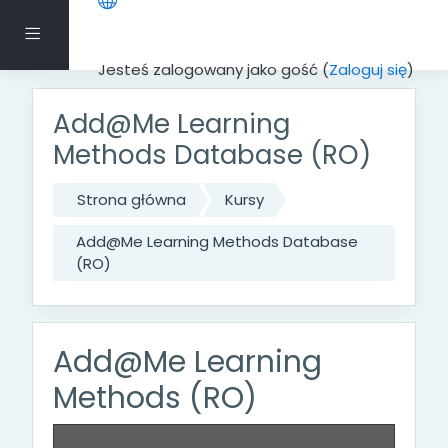
Przejdź do głównej zawartości
Panel boczny
Jesteś zalogowany jako gość (
Zaloguj się
)
Add@Me Learning
Methods Database (RO)
Strona główna
Kursy
Add@Me Learning Methods Database
(RO)
Add@Me Learning
Methods (RO)