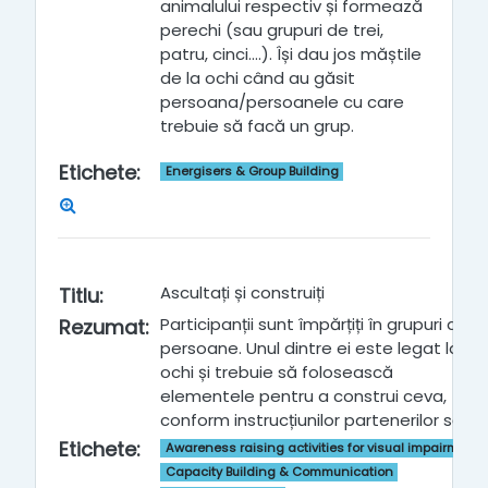
animalului respectiv și formează
perechi (sau grupuri de trei,
patru, cinci....). Își dau jos măștile
de la ochi când au găsit
persoana/persoanele cu care
trebuie să facă un grup.
Etichete
:
Energisers & Group Building
Ascultați și construiți
Titlu
:
Participanții sunt împărțiți în grupuri de 5
Rezumat
:
persoane. Unul dintre ei este legat la
ochi și trebuie să folosească
elementele pentru a construi ceva,
conform instrucțiunilor partenerilor săi.
Etichete
:
Awareness raising activities for visual impairment
Capacity Building & Communication