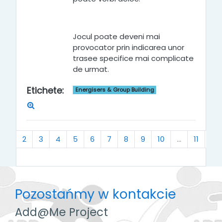
Jocul poate deveni mai
provocator prin indicarea unor
trasee specifice mai complicate
de urmat.
Etichete
:
Energisers & Group Building
(bieżący)
Da
1
2
3
4
5
6
7
8
9
10
…
11
»
Pozostańmy w kontakcie
Add@Me Project