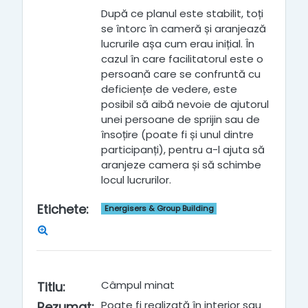
După ce planul este stabilit, toți
se întorc în cameră și aranjează
lucrurile așa cum erau inițial. În
cazul în care facilitatorul este o
persoană care se confruntă cu
deficiențe de vedere, este
posibil să aibă nevoie de ajutorul
unei persoane de sprijin sau de
însoțire (poate fi și unul dintre
participanți), pentru a-l ajuta să
aranjeze camera și să schimbe
locul lucrurilor.
Etichete
:
Energisers & Group Building
Câmpul minat
Titlu
:
Poate fi realizată în interior sau
Rezumat
: