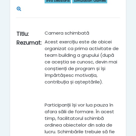
Info Sessions
Simulation Games
Camera schimbată
Titlu
:
Acest exercițiu este de obicei
Rezumat
:
organizat ca prima activitate de
team building a grupului (după
ce aceștia se cunosc, devin mai
conștienți de program și își
împărtășesc motivația,
contribuția și așteptările).
Participanții își vor lua pauza în
afara sălii de formare. În acest
timp, facilitatorul schimbă
ordinea obiectelor din sala de
lucru. Schimbările trebuie să fie