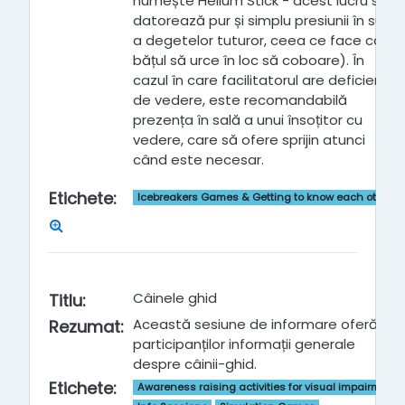
numește Helium Stick - acest lucru se
datorează pur și simplu presiunii în sus
a degetelor tuturor, ceea ce face ca
bățul să urce în loc să coboare). În
cazul în care facilitatorul are deficiențe
de vedere, este recomandabilă
prezența în sală a unui însoțitor cu
vedere, care să ofere sprijin atunci
când este necesar.
Etichete
:
Icebreakers Games & Getting to know each other
Câinele ghid
Titlu
:
Această sesiune de informare oferă
Rezumat
:
participanților informații generale
despre câinii-ghid.
Etichete
:
Awareness raising activities for visual impairment