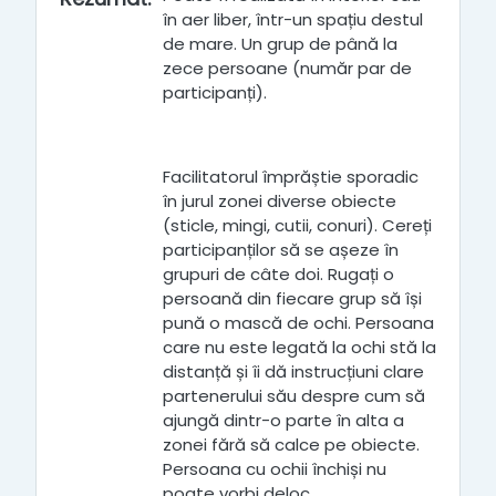
în aer liber, într-un spațiu destul
de mare. Un grup de până la
zece persoane (număr par de
participanți).
Facilitatorul împrăștie sporadic
în jurul zonei diverse obiecte
(sticle, mingi, cutii, conuri). Cereți
participanților să se așeze în
grupuri de câte doi. Rugați o
persoană din fiecare grup să își
pună o mască de ochi. Persoana
care nu este legată la ochi stă la
distanță și îi dă instrucțiuni clare
partenerului său despre cum să
ajungă dintr-o parte în alta a
zonei fără să calce pe obiecte.
Persoana cu ochii închiși nu
poate vorbi deloc.