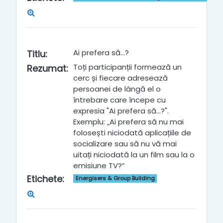
Ai prefera să...?
Titlu
:
Toți participanții formează un
Rezumat
:
cerc și fiecare adresează
persoanei de lângă el o
întrebare care începe cu
expresia "Ai prefera să...?".
Exemplu: „Ai prefera să nu mai
folosești niciodată aplicațiile de
socializare sau să nu vă mai
uitați niciodată la un film sau la o
emisiune TV?”
Etichete
:
Energisers & Group Building