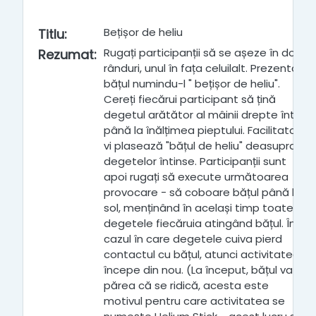
Bețișor de heliu
Titlu
:
Rugați participanții să se așeze în două
Rezumat
:
rânduri, unul în fața celuilalt. Prezentați
bățul numindu-l " bețișor de heliu".
Cereți fiecărui participant să țină
degetul arătător al mâinii drepte întins
până la înălțimea pieptului. Facilitatorul
vi plasează "bățul de heliu" deasupra
degetelor întinse. Participanții sunt
apoi rugați să execute următoarea
provocare - să coboare bățul până la
sol, menținând în același timp toate
degetele fiecăruia atingând bățul. În
cazul în care degetele cuiva pierd
contactul cu bățul, atunci activitatea
începe din nou. (La început, bățul va
părea că se ridică, acesta este
motivul pentru care activitatea se