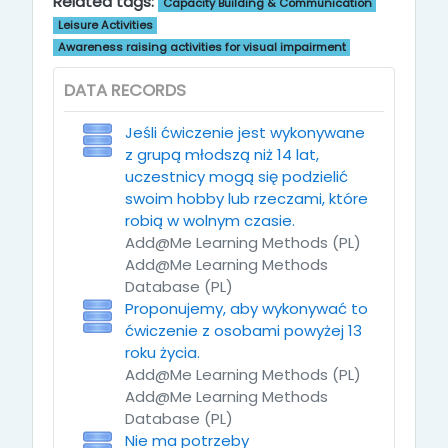
Related tags:
Capacity Building & Communication
Leisure Activities
Awareness raising activities for visual impairment
DATA RECORDS
Jeśli ćwiczenie jest wykonywane
z grupą młodszą niż 14 lat,
uczestnicy mogą się podzielić
swoim hobby lub rzeczami, które
robią w wolnym czasie.
Add@Me Learning Methods (PL)
Add@Me Learning Methods
Database (PL)
Proponujemy, aby wykonywać to
ćwiczenie z osobami powyżej 13
roku życia.
Add@Me Learning Methods (PL)
Add@Me Learning Methods
Database (PL)
Nie ma potrzeby