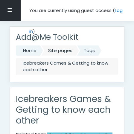
Skip to main content
Side panel
You are currently using guest access (
Log
in
)
Add@Me Toolkit
Home
Site pages
Tags
Icebreakers Games & Getting to know
each other
Icebreakers Games &
Getting to know each
other