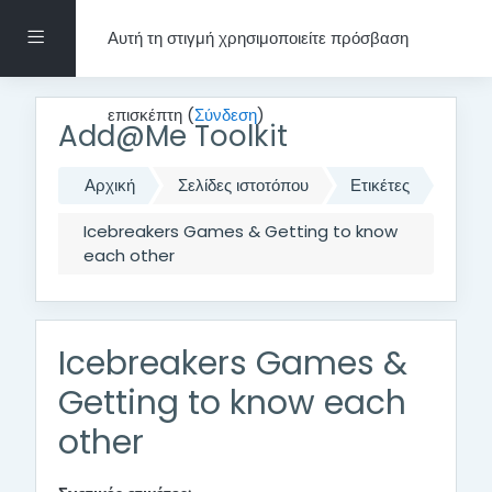
Μετάβαση στο κεντρικό περιεχόμενο
Πλευρικός πίνακας
Αυτή τη στιγμή χρησιμοποιείτε πρόσβαση
επισκέπτη (
Σύνδεση
)
Add@Me Toolkit
Αρχική
Σελίδες ιστοτόπου
Ετικέτες
Icebreakers Games & Getting to know
each other
Icebreakers Games &
Getting to know each
other