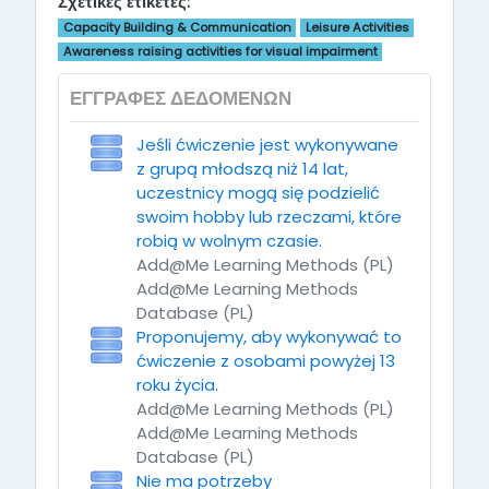
Σχετικές ετικέτες:
Capacity Building & Communication
Leisure Activities
Awareness raising activities for visual impairment
ΕΓΓΡΑΦΈΣ ΔΕΔΟΜΈΝΩΝ
Jeśli ćwiczenie jest wykonywane
z grupą młodszą niż 14 lat,
uczestnicy mogą się podzielić
swoim hobby lub rzeczami, które
robią w wolnym czasie.
Add@Me Learning Methods (PL)
Add@Me Learning Methods
Database (PL)
Proponujemy, aby wykonywać to
ćwiczenie z osobami powyżej 13
roku życia.
Add@Me Learning Methods (PL)
Add@Me Learning Methods
Database (PL)
Nie ma potrzeby