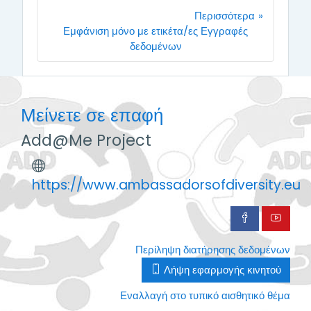
Περισσότερα
Εμφάνιση μόνο με ετικέτα/ες Εγγραφές
δεδομένων
Μείνετε σε επαφή
Add@Me Project
https://www.ambassadorsofdiversity.eu
Περίληψη διατήρησης δεδομένων
Λήψη εφαρμογής κινητού
Εναλλαγή στο τυπικό αισθητικό θέμα