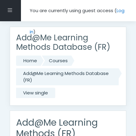
Skip to main content
Side panel
You are currently using guest access (
Log
in
)
Add@Me Learning
Methods Database (FR)
Home
Courses
Add@Me Learning Methods Database
(FR)
View single
Add@Me Learning
Methods (FR)