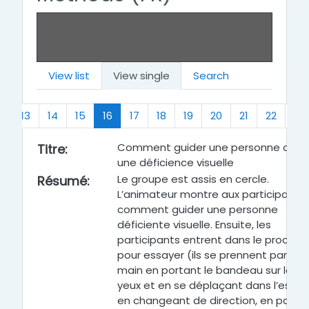
View list
View single
Search
s
(current)
…
13
14
15
16
17
18
19
20
21
22
…
Comment guider une personne ayan
Titre
:
une déficience visuelle
Le groupe est assis en cercle.
Résumé
:
L’animateur montre aux participants
comment guider une personne
déficiente visuelle. Ensuite, les
participants entrent dans le process
pour essayer (ils se prennent par la
main en portant le bandeau sur les
yeux et en se déplaçant dans l’espac
en changeant de direction, en passa