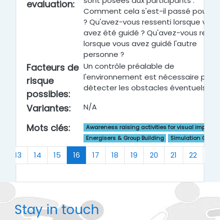
sont posées aux participants :
evaluation
:
Comment cela s'est-il passé pour v
? Qu'avez-vous ressenti lorsque vous
avez été guidé ? Qu'avez-vous resse
lorsque vous avez guidé l'autre
personne ?
Un contrôle préalable de
Facteurs de
l'environnement est nécessaire pour
risque
détecter les obstacles éventuels.
possibles
:
N/A
Variantes
:
Mots clés
:
Awareness raising activities for visual impairm
Energisers & Group Building
Simulation Game
s
(current)
…
13
14
15
16
17
18
19
20
21
22
…
Stay in touch