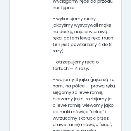
Wyciągamy ręce do przodu,
następnie:
- wykonujemy ruchy,
jakbyśmy wysypywali mąkę
na deskę, najpierw prawą
ręką, potem lewą ręką (ruch
ten jest powtarzany 4 do 8
razy),
- otrzepujemy ręce o
fartuch — 4 razy,
- wbijamy 4 jajka (jajka są za
nami, na półce — prawą ręką
sięgamy za lewe ramię,
bierzemy jajko, rozbijamy je
o lewe ramię, wlewamy jajko
do mąki mówiąc "chlup" i
wyrzucamy skorupki przez
prawe ramię mówiąc "siup",
następnie lewą ręką