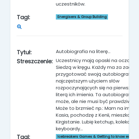
uczestników.
Tagi:
Energisers & Group Building
Autobiografia na literę…
Tytuł:
Uczestnicy mają opaski na oczach.
Streszczenie:
Siedzą w kręgu. Każdy ma za zadan
przygotować swoją autobiografię z 
najczęstszym użyciem słów
rozpoczynających się na pierwszą
literą ich imienia. Ta autobiografia
może, ale nie musi być prawdziwa.
Może to brzmieć np.: Mam na imię
Kasia, pochodzę z Kenii, mieszkam 
Kirgistanie. Lubię ketchup, kolekcjonu
keyboardy...
Tagi:
Icebreakers Games & Getting to know each o