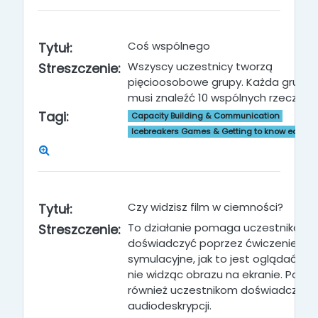
Coś wspólnego
Tytuł:
Wszyscy uczestnicy tworzą
Streszczenie:
pięcioosobowe grupy. Każda grupa
musi znaleźć 10 wspólnych rzeczy.
Tagi:
Capacity Building & Communication
Icebreakers Games & Getting to know each o
Czy widzisz film w ciemności?
Tytuł:
To działanie pomaga uczestnikom
Streszczenie:
doświadczyć poprzez ćwiczenie
symulacyjne, jak to jest oglądać film
nie widząc obrazu na ekranie. Pozw
również uczestnikom doświadczyć
audiodeskrypcji.