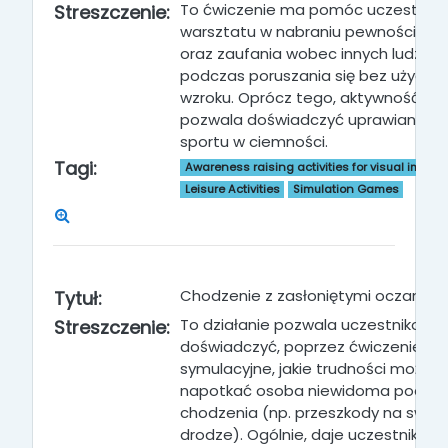
To ćwiczenie ma pomóc uczestnik
Streszczenie:
warsztatu w nabraniu pewności sie
oraz zaufania wobec innych ludzi,
podczas poruszania się bez użycia
wzroku. Oprócz tego, aktywność ta
pozwala doświadczyć uprawiania
sportu w ciemności.
Tagi:
Awareness raising activities for visual impai
Leisure Activities
Simulation Games
Chodzenie z zasłoniętymi oczami
Tytuł:
To działanie pozwala uczestnikom
Streszczenie:
doświadczyć, poprzez ćwiczenie
symulacyjne, jakie trudności może
napotkać osoba niewidoma podcz
chodzenia (np. przeszkody na swoje
drodze). Ogólnie, daje uczestnikom