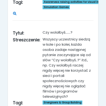
Tagi:
Awareness raising activities for visual impai
Simulation Games
Czy wolałbyś.......?
Tytuł:
Wszyscy uczestnicy siedzą
Streszczenie:
w kole i po kolei, każda
osoba zadaje następnej
pytanie zaczynające się od
słów “Czy wolałbyś..?” itd.,
np. Czy wolałbyś raczej
nigdy więcej nie korzystać z
sieci i portali
społecznościowych czy
nigdy więcej nie oglądać
filmów i programów
telewizyjnych?
Tagi:
Energisers & Group Building