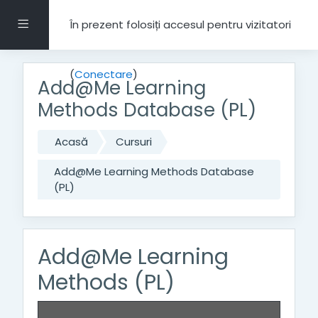
Salt la conţinutul principal
Panou lateral
În prezent folosiți accesul pentru vizitatori
(
Conectare
)
Add@Me Learning
Methods Database (PL)
Acasă
Cursuri
Add@Me Learning Methods Database
(PL)
Add@Me Learning
Methods (PL)