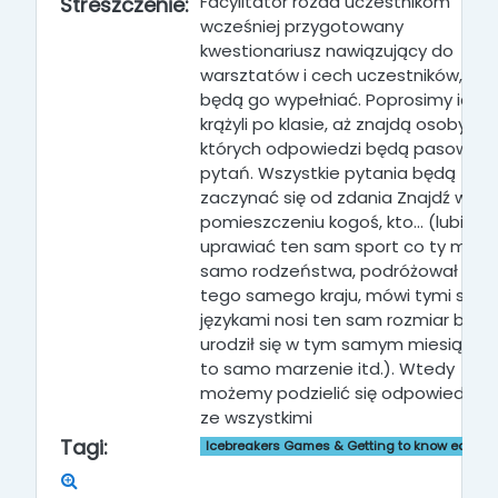
Facylitator rozda uczestnikom
Streszczenie:
wcześniej przygotowany
kwestionariusz nawiązujący do
warsztatów i cech uczestników, któ
będą go wypełniać. Poprosimy ich, 
krążyli po klasie, aż znajdą osoby,
których odpowiedzi będą pasowały
pytań. Wszystkie pytania będą
zaczynać się od zdania Znajdź w
pomieszczeniu kogoś, kto... (lubi
uprawiać ten sam sport co ty ma ty
samo rodzeństwa, podróżował do
tego samego kraju, mówi tymi sam
językami nosi ten sam rozmiar butó
urodził się w tym samym miesiącu,
to samo marzenie itd.). Wtedy
możemy podzielić się odpowiedzia
ze wszystkimi
Tagi:
Icebreakers Games & Getting to know each o