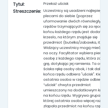
Przekaż uścisk
Tytuł:
Uczestnicy są usadzeni najlepiej
Streszczenie:
plecami do siebie (poprzez
uformowanie dwóch równoległych
rzędów trzymających się za ręce). 
końcu każdego rzędu jest dodatko
krzesło, na którym znajduje się
przedmiot
(butelka/zabawka, itp.)
.
Widzący uczestnicy mogą mieć opa
na oczy. Facylitator wybiera pierws
osobę z każdego rzędu, która zaczn
grę
, dotykając jej ramienia
. Ta osob
ściska rękę osoby obok, i tak dalej a
końca rzędu odbiera "uścisk"
. Kiedy
ostatnia osoba w rzędzie odbierze
“uścisk” chwyta przedmiot
umieszczony na dodatkowym krześ
na końcu rzędu. Wygrywa grupa, w
której ostatnia osoba więcej razy
złapała przedmiot na końcu rzędu.