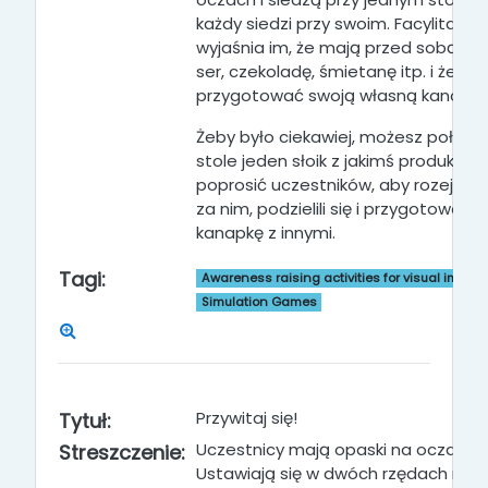
każdy siedzi przy swoim
. Facylitator
wyjaśnia im, że mają przed sobą ma
ser, czekoladę, śmietanę itp
. i że ma
przygotować swoją własną kanapk
Żeby było ciekawiej, możesz położy
stole jeden słoik z jakimś produktem
poprosić uczestników, aby rozejrzeli 
za nim, podzielili się i przygotowali
kanapkę z innymi
.
Tagi:
Awareness raising activities for visual impai
Simulation Games
Przywitaj się!
Tytuł:
Uczestnicy mają opaski na oczach.
Streszczenie:
Ustawiają się w dwóch rzędach na