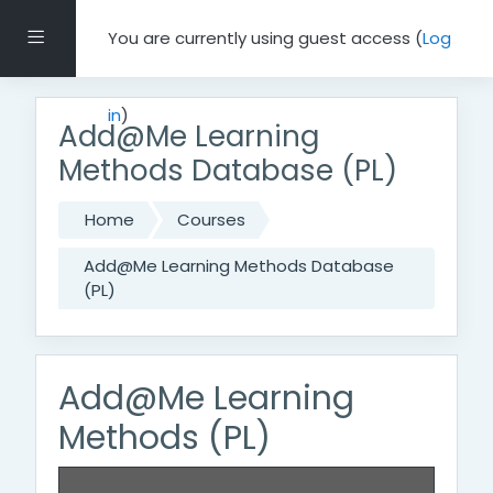
Skip to main content
Side panel
You are currently using guest access (
Log
in
)
Add@Me Learning
Methods Database (PL)
Home
Courses
Add@Me Learning Methods Database
(PL)
Add@Me Learning
Methods (PL)