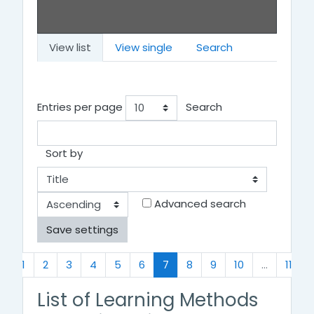
View list
View single
Search
Entries per page
Search
Sort by
Order
Advanced search
Previous
(current)
«
1
2
3
4
5
6
7
8
9
10
…
11
List of Learning Methods