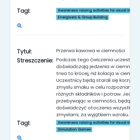
Tagi:
Awareness raising activities for visual impai
Energisers & Group Building
Przerwa kawowa w ciemności
Tytuł:
Podczas tego ćwiczenia uczestnicy
Streszczenie:
doświadczają jedzenia w ciemności,
trwa to krócej, niż kolacja w ciemnoś
Uczestnicy będą starali się korzysta
zmysłu smaku w celu rozpoznania
różnych składników i potraw. Jednak
przebywając w ciemności, będą mog
doświadczyć otoczenia wszystkimi
zmysłami, za wyjątkiem wzroku.
Tagi:
Awareness raising activities for visual impai
Simulation Games