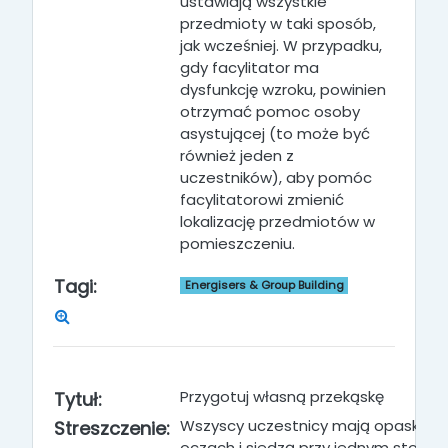
ustawiają wszystkie
przedmioty w taki sposób,
jak wcześniej. W przypadku,
gdy facylitator ma
dysfunkcję wzroku, powinien
otrzymać pomoc osoby
asystującej (to może być
również jeden z
uczestników), aby pomóc
facylitatorowi zmienić
lokalizację przedmiotów w
pomieszczeniu.
Tagi:
Energisers & Group Building
Przygotuj własną przekąskę
Tytuł:
Wszyscy uczestnicy mają opaski na
Streszczenie:
oczach i siedzą przy jednym stole l