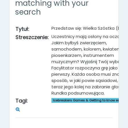
matching with your
search
Przedstaw się: Wielka Szóstka (Big S
Tytuł:
Uczestnicy mają osłony na oczach.
Streszczenie:
Jakim byłbyś zwierzęciem,
samochodem, kolorem, kwiatem,
piosenkarzem, instrumentem
muzycznym? Wyjaśnij Twój wybór.
Facylitator rozpoczyna grę jako
pierwszy. Każda osoba musi znaleźć
sposób, w jaki powie sąsiadowi, że
teraz jego kolej na zabranie głosu.
Rundka podsumowująca.
Tagi:
Icebreakers Games & Getting to know each o