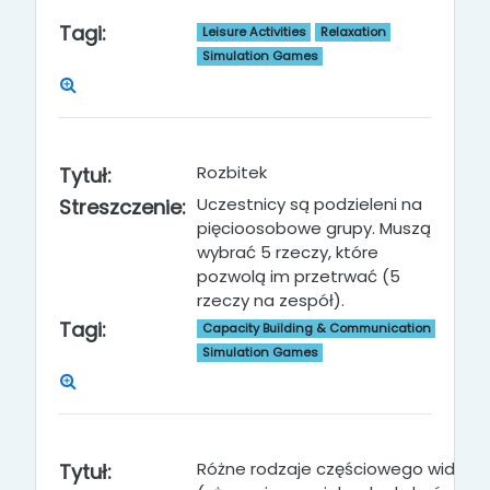
Tagi:
Leisure Activities
Relaxation
Simulation Games
Rozbitek
Tytuł:
Uczestnicy są podzieleni na
Streszczenie:
pięcioosobowe grupy. Muszą
wybrać 5 rzeczy, które
pozwolą im przetrwać (5
rzeczy na zespół).
Tagi:
Capacity Building & Communication
Simulation Games
Różne rodzaje częściowego widzeni
Tytuł: