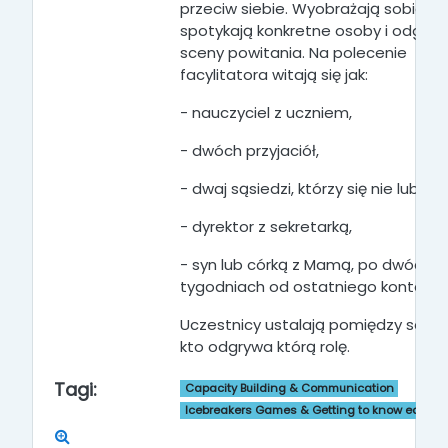
przeciw siebie. Wyobrażają sobie, ż
spotykają konkretne osoby i odgryw
sceny powitania. Na polecenie
facylitatora witają się jak:
- nauczyciel z uczniem,
- dwóch przyjaciół,
- dwaj sąsiedzi, którzy się nie lubią,
- dyrektor z sekretarką,
- syn lub córką z Mamą, po dwóch
tygodniach od ostatniego kontaktu
Uczestnicy ustalają pomiędzy sobą,
kto odgrywa którą rolę.
Tagi:
Capacity Building & Communication
Icebreakers Games & Getting to know each o