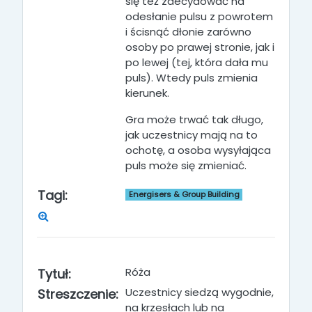
się też zdecydować na
odesłanie pulsu z powrotem
i ścisnąć dłonie zarówno
osoby po prawej stronie, jak i
po lewej (tej, która dała mu
puls). Wtedy puls zmienia
kierunek.
Gra może trwać tak długo,
jak uczestnicy mają na to
ochotę, a osoba wysyłająca
puls może się zmieniać.
Tagi:
Energisers & Group Building
Róża
Tytuł:
Uczestnicy siedzą wygodnie,
Streszczenie:
na krzesłach lub na