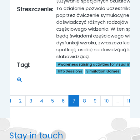
(używanie specjalnych okularów)
To działanie pozwala uczestnikom
Streszczenie:
poprzez ćwiczenie symulacyjne
doświadczyć różnych rodzajów
częściowego widzenia. W ten spos
będą świadomi częściowego widzeni
dysfunkcji wzroku, zwłaszcza kiedy
spotkają osobę niedowidzącą lub
słabowidzącą.
Tagi:
Awareness raising activities for visual impai
Info Sessions
Simulation Games
Previous
(current)
«
1
2
3
4
5
6
7
8
9
10
…
11
Stay in touch