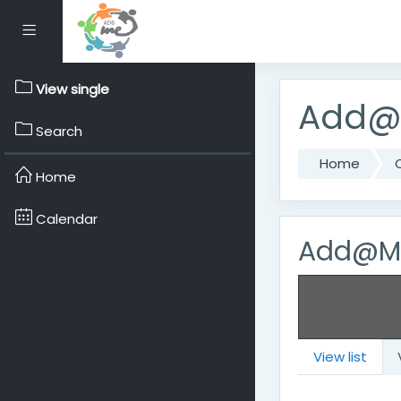
Skip to main content
Side panel
View single
Add@M
Search
Home
Home
Calendar
Add@Me
View list