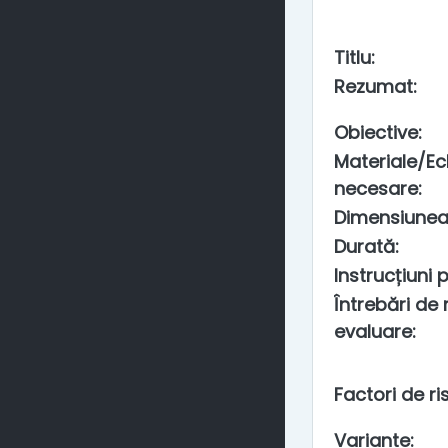
Titlu
:
Rezumat
:
Obiective
:
Materiale/E
necesare
:
Dimensiunea
Durată
:
Instrucțiuni
Întrebări de r
evaluare
:
Factori de ris
Variante
: