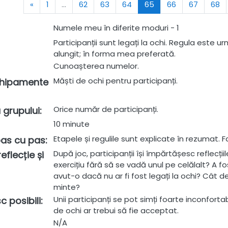
Previous
(current)
«
1
…
62
63
64
65
66
67
68
Numele meu în diferite moduri - 1
Participanții sunt legați la ochi. Regula este 
alungit; în forma mea preferată.
Cunoașterea numelor.
Măști de ochi pentru participanți.
chipamente
Orice număr de participanți.
 grupului
:
10 minute
Etapele și regulile sunt explicate în rezumat. F
 pas cu pas
:
După joc, participanții își împărtășesc reflecți
eflecție și
exercițiu fără să se vadă unul pe celălalt? A fo
avut-o dacă nu ar fi fost legați la ochi? Cât de 
minte?
Unii participanți se pot simți foarte inconfortab
c posibili
:
de ochi ar trebui să fie acceptat.
N/A