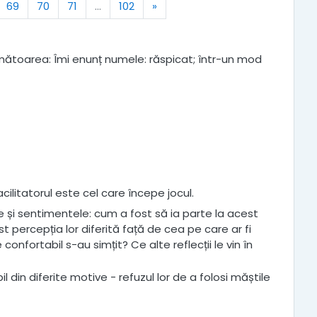
Next
69
70
71
…
102
»
următoarea: Îmi enunț numele: răspicat; într-un mod
acilitatorul este cel care începe jocul.
ile și sentimentele: cum a fost să ia parte la acest
st percepția lor diferită față de cea pe care ar fi
confortabil s-au simțit? Ce alte reflecții le vin în
il din diferite motive - refuzul lor de a folosi măștile