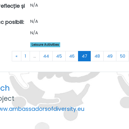
N/A
eflecție și
N/A
c posibili
:
N/A
Leisure Activities
Previous
(current)
«
1
…
44
45
46
47
48
49
50
uch
ject
www.ambassadorsofdiversity.eu