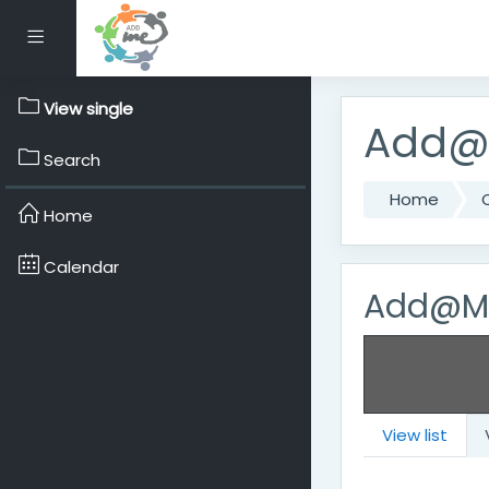
Skip to main content
Side panel
View single
Add@M
Search
Home
Home
Calendar
Add@Me
View list