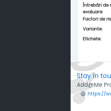
Întrebări de r
evaluare
:
Factori de ris
Variante
:
Etichete
:
Stay in to
Add@Me Pro
https://