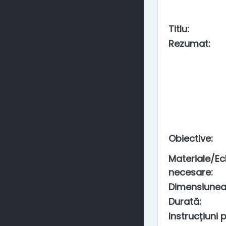
Titlu
:
Rezumat
:
Obiective
:
Materiale/E
necesare
:
Dimensiunea
Durată
:
Instrucțiuni