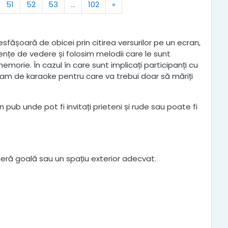
Next
51
52
53
…
102
»
ășoară de obicei prin citirea versurilor pe un ecran,
nțe de vedere și folosim melodii care le sunt
emorie. În cazul în care sunt implicați participanți cu
ram de karaoke pentru care va trebui doar să măriți
pub unde pot fi invitați prieteni și rude sau poate fi
eră goală sau un spațiu exterior adecvat.