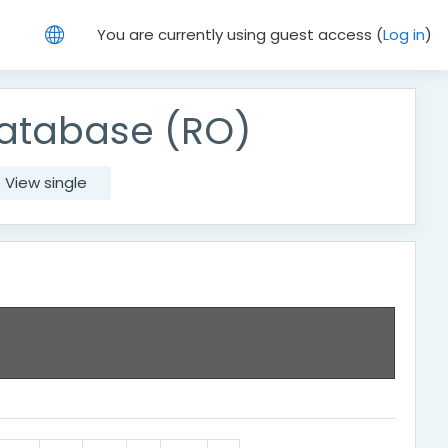
You are currently using guest access (
Log in
)
atabase (RO)
View single