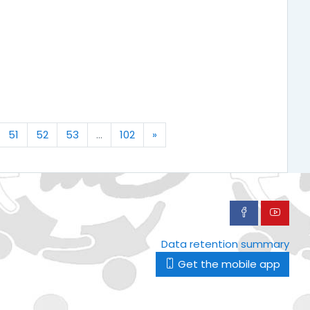
Next
51
52
53
…
102
»
Data retention summary
Get the mobile app