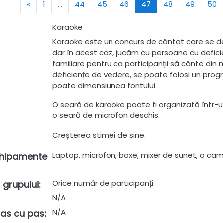
Previous
(current)
«
1
…
44
45
46
47
48
49
50
Karaoke
Karaoke este un concurs de cântat care se desf
dar în acest caz, jucăm cu persoane cu deficie
familiare pentru ca participanții să cânte din m
deficiențe de vedere, se poate folosi un prog
poate dimensiunea fontului.
O seară de karaoke poate fi organizată într-un 
o seară de microfon deschis.
Creșterea stimei de sine.
Laptop, microfon, boxe, mixer de sunet, o cam
chipamente
Orice număr de participanți
 grupului
:
N/A
N/A
 pas cu pas
: