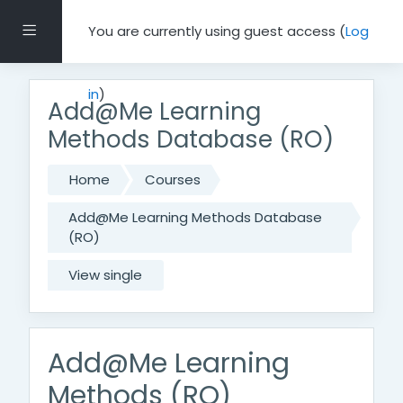
Skip to main content
Side panel
You are currently using guest access (
Log
in
)
Add@Me Learning
Methods Database (RO)
Home
Courses
Add@Me Learning Methods Database
(RO)
View single
Add@Me Learning
Methods (RO)