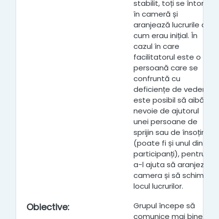
stabilit, toți se întorc
în cameră și
aranjează lucrurile așa
cum erau inițial. În
cazul în care
facilitatorul este o
persoană care se
confruntă cu
deficiențe de vedere,
este posibil să aibă
nevoie de ajutorul
unei persoane de
sprijin sau de însoțire
(poate fi și unul dintre
participanți), pentru
a-l ajuta să aranjeze
camera și să schimbe
locul lucrurilor.
Grupul începe să
Obiective
:
comunice mai bine, să