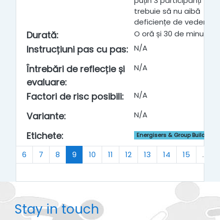
puțin 3 participanți
trebuie să nu aibă
deficiențe de vedere.
O oră și 30 de minute
Durată
:
N/A
Instrucțiuni pas cu pas
:
N/A
Întrebări de reflecție și
evaluare
:
N/A
Factori de risc posibili
:
N/A
Variante
:
Etichete
:
Energisers & Group Building
ous
(current)
…
6
7
8
9
10
11
12
13
14
15
…
Stay in touch