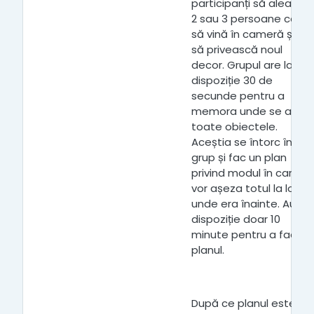
participanți să aleagă
2 sau 3 persoane care
să vină în cameră și
să privească noul
decor. Grupul are la
dispoziție 30 de
secunde pentru a
memora unde se află
toate obiectele.
Aceștia se întorc în
grup și fac un plan
privind modul în care
vor așeza totul la locul
unde era înainte. Au la
dispoziție doar 10
minute pentru a face
planul.
După ce planul este