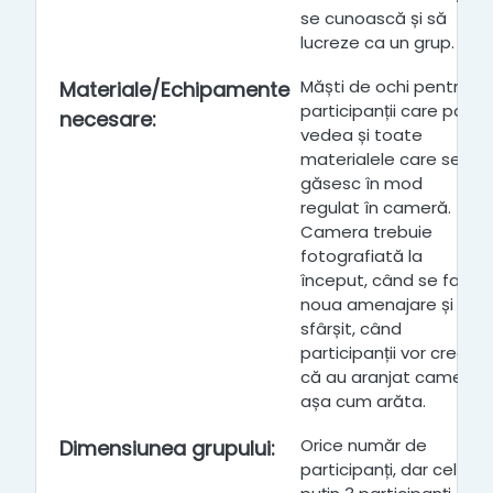
se cunoască și să
lucreze ca un grup.
Măști de ochi pentru
Materiale/Echipamente
participanții care pot
necesare
:
vedea și toate
materialele care se
găsesc în mod
regulat în cameră.
Camera trebuie
fotografiată la
început, când se face
noua amenajare și la
sfârșit, când
participanții vor crede
că au aranjat camera
așa cum arăta.
Orice număr de
Dimensiunea grupului
:
participanți, dar cel