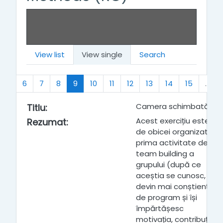
View list
View single
Search
ous
(current)
…
6
7
8
9
10
11
12
13
14
15
…
Camera schimbată
Titlu
:
Acest exercițiu este
Rezumat
:
de obicei organizat ca
prima activitate de
team building a
grupului (după ce
aceștia se cunosc,
devin mai conștienți
de program și își
împărtășesc
motivația, contribuția