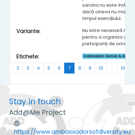
sarcina nu este îndepli
dacă cineva nu mai ati
timpul exercițiului.
Nu este necesară nici
Variante
:
pentru a organiza acest
participanți de orice vâ
Etichete
:
Icebreakers Games & Getting
Previous
(current)
1
2
3
4
5
6
7
8
9
10
…
102
Stay in touch
Add@Me Project
https://www.ambassadorsofdiversity.eu