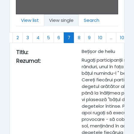
View list
View single
Search
Previous
(current)
1
2
3
4
5
6
7
8
9
10
…
102
Bețișor de heliu
Titlu
:
Rugați participanții să 
Rezumat
:
rânduri, unul în fața celu
bățul numindu-l " bețișor
Cereți fiecărui participa
degetul arătător al mâin
până la înălțimea pieptul
vi plasează "bățul de h
degetelor întinse. Partic
apoi rugați să execute
provocare - să coboare
sol, menținând în acela
degetele fiecăruia atin