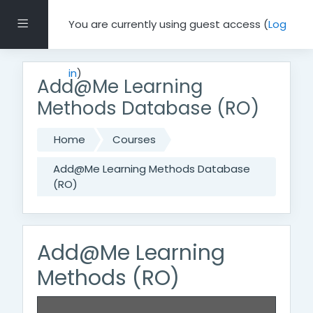
Skip to main content
Side panel
You are currently using guest access (
Log
in
)
Add@Me Learning
Methods Database (RO)
Home
Courses
Add@Me Learning Methods Database
(RO)
Add@Me Learning
Methods (RO)