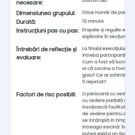
baston alb.
necesare
:
Orice număr de particip
Dimensiunea grupului
:
15 minute
Durată
:
Etapele și regulile exerci
Instrucțiuni pas cu pas
:
explicate în secțiunea 
La finalul exercițiului, fa
Întrebări de reflecție și
întreba participanții c
evaluare
:
Cum a fost să lucrați î
ei că sarcina a fost înd
greu? Ce ar schimba dac
fi repetat?
O persoană cu vedere 
Factori de risc posibili
:
cu vedere parțială ar tr
însoțească facilitatorul
de vedere pentru a exp
se întâmplă în timp real
întreaga sarcină. În caz
putea exista un risc în 