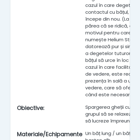
cazul în care degetele 
contactul cu bățul, atu
începe din nou. (La înce
părea că se ridică, ace
motivul pentru care act
numește Helium Stick -
datorează pur și simplu 
a degetelor tuturor, c
bățul să urce în loc să 
cazul în care facilitator
de vedere, este recom
prezența în sală a unui 
vedere, care să ofere sp
când este necesar.
Spargerea gheții cu gru
Obiective
:
grupul să se relaxeze, s
să lucreze împreună.
Un băț lung / un băț d
Materiale/Echipamente