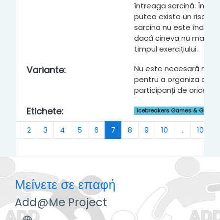
întreaga sarcină. În caz
putea exista un risc în 
sarcina nu este îndepli
dacă cineva nu mai ati
timpul exercițiului.
Nu este necesară nici
Variante
:
pentru a organiza acest
participanți de orice vâ
Etichete
:
Icebreakers Games & Getting
Προηγούμενο
(τρέχων)
1
2
3
4
5
6
7
8
9
10
…
102
Μείνετε σε επαφή
Add@Me Project