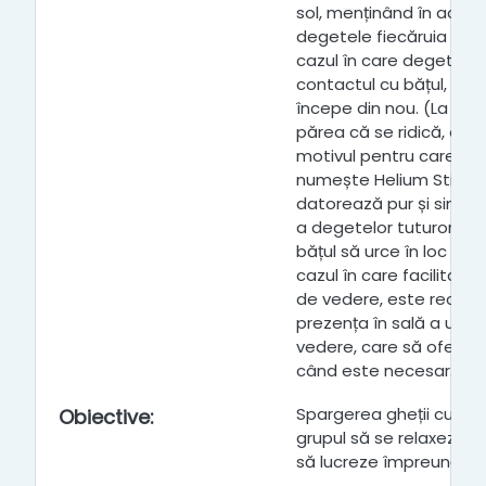
sol, menținând în acela
degetele fiecăruia atin
cazul în care degetele 
contactul cu bățul, atu
începe din nou. (La înce
părea că se ridică, ace
motivul pentru care act
numește Helium Stick -
datorează pur și simplu 
a degetelor tuturor, c
bățul să urce în loc să 
cazul în care facilitator
de vedere, este recom
prezența în sală a unui 
vedere, care să ofere sp
când este necesar.
Spargerea gheții cu gru
Obiective
:
grupul să se relaxeze, s
să lucreze împreună.