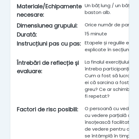
Un băț lung / un băț d
Materiale/Echipamente
baston alb.
necesare
:
Orice număr de particip
Dimensiunea grupului
:
15 minute
Durată
:
Etapele și regulile exerci
Instrucțiuni pas cu pas
:
explicate în secțiunea 
La finalul exercițiului, fa
Întrebări de reflecție și
întreba participanții c
evaluare
:
Cum a fost să lucrați î
ei că sarcina a fost înd
greu? Ce ar schimba dac
fi repetat?
O persoană cu vedere 
Factori de risc posibili
:
cu vedere parțială ar tr
însoțească facilitatorul
de vedere pentru a exp
se întâmplă în timp real