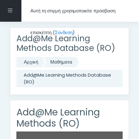
Μετάβαση στο κεντρικό περιεχόμενο
Πλευρικός πίνακας
Αυτή τη στιγμή χρησιμοποιείτε πρόσβαση
επισκέπτη (
Σύνδεση
)
Add@Me Learning
Methods Database (RO)
Αρχική
Μαθήματα
Add@Me Learning Methods Database
(RO)
Add@Me Learning
Methods (RO)