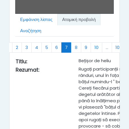
Εμφάνιση λίστας
Ατομική προβολή
Αναζήτηση
Προηγούμενο
(τρέχων)
1
2
3
4
5
6
7
8
9
10
…
102
Bețișor de heliu
Titlu
:
Rugați participanții să 
Rezumat
:
rânduri, unul în fața celu
bățul numindu-l " bețișor
Cereți fiecărui participa
degetul arătător al mâin
până la înălțimea pieptul
vi plasează "bățul de h
degetelor întinse. Partic
apoi rugați să execute
provocare - să coboare