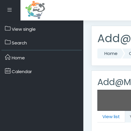
Skip to main content
Side panel
View single
Add@M
Search
Home
Home
Calendar
Add@Me
View list