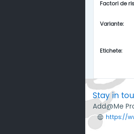
Factori de ris
Variante
:
Etichete
:
Stay in to
Add@Me Pro
https://