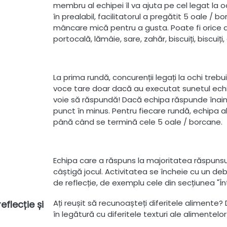
membru al echipei îl va ajuta pe cel legat la o
în prealabil, facilitatorul a pregătit 5 oale / b
mâncare mică pentru a gusta. Poate fi orice do
portocală, lămâie, sare, zahăr, biscuiți, biscuiți
La prima rundă, concurenții legați la ochi treb
voce tare doar dacă au executat sunetul echip
voie să răspundă! Dacă echipa răspunde înain
punct în minus. Pentru fiecare rundă, echipa 
până când se termină cele 5 oale / borcane.
Echipa care a răspuns la majoritatea răspunsu
câștigă jocul. Activitatea se încheie cu un debr
de reflecție, de exemplu cele din secțiunea "Înt
Ați reușit să recunoașteți diferitele alimente? 
eflecție și
în legătură cu diferitele texturi ale alimentelor