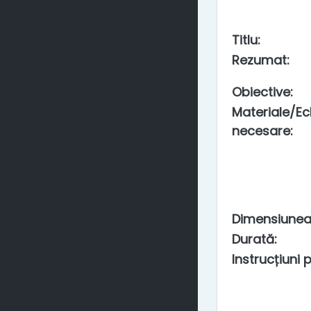
Titlu
:
Rezumat
:
Obiective
:
Materiale/E
necesare
:
Dimensiunea
Durată
:
Instrucțiuni