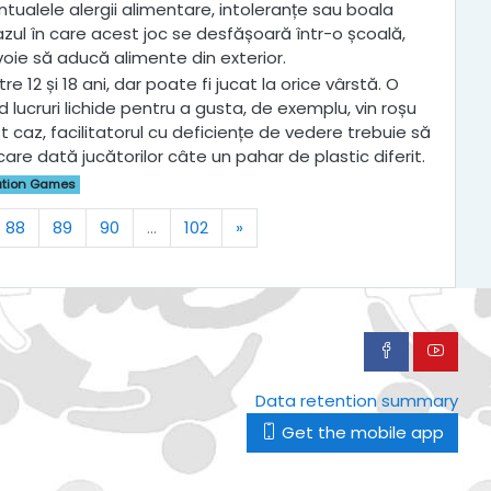
ntualele alergii alimentare, intoleranțe sau boala
azul în care acest joc se desfășoară într-o școală,
 voie să aducă alimente din exterior.
re 12 și 18 ani, dar poate fi jucat la orice vârstă. O
d lucruri lichide pentru a gusta, de exemplu, vin roșu
st caz, facilitatorul cu deficiențe de vedere trebuie să
ecare dată jucătorilor câte un pahar de plastic diferit.
ation Games
Next
88
89
90
…
102
»
Data retention summary
Get the mobile app