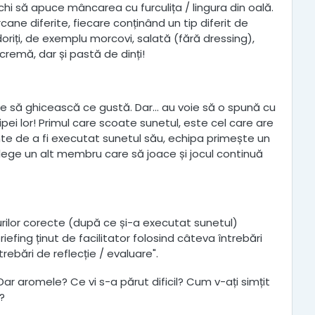
chi să apuce mâncarea cu furculița / lingura din oală.
orcane diferite, fiecare conținând un tip diferit de
riți, de exemplu morcovi, salată (fără dressing),
, cremă, dar și pastă de dinți!
uie să ghicească ce gustă. Dar... au voie să o spună cu
ei lor! Primul care scoate sunetul, este cel care are
te de a fi executat sunetul său, echipa primește un
alege un alt membru care să joace și jocul continuă
rilor corecte (după ce și-a executat sunetul)
iefing ținut de facilitator folosind câteva întrebări
rebări de reflecție / evaluare".
Dar aromele? Ce vi s-a părut dificil? Cum v-ați simțit
?