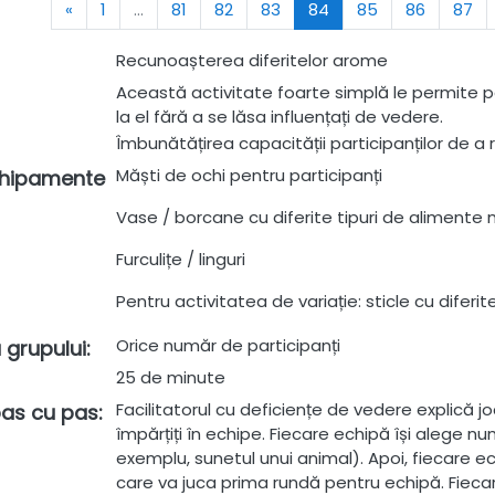
Previous
(current)
«
1
…
81
82
83
84
85
86
87
Recunoașterea diferitelor arome
Această activitate foarte simplă le permite part
la el fără a se lăsa influențați de vedere.
Îmbunătățirea capacității participanților de a r
Măști de ochi pentru participanți
chipamente
Vase / borcane cu diferite tipuri de alimente 
Furculițe / linguri
Pentru activitatea de variație: sticle cu diferi
Orice număr de participanți
 grupului
:
25 de minute
Facilitatorul cu deficiențe de vedere explică joc
 pas cu pas
:
împărțiți în echipe. Fiecare echipă își alege n
exemplu, sunetul unui animal). Apoi, fiecare ec
care va juca prima rundă pentru echipă. Fiecare 