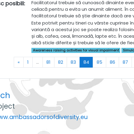
Facilitatorul trebuie să cunoască dinainte eve
c posibili
:
celiacă pentru a evita un anumit aliment. În c
facilitatorul trebuie să știe dinainte dacă are
Este potrivit pentru tineri cu vârste cuprinse înt
variantă a acestui joc se poate realiza folosin
și alb, cafea, ceai, limonadă, lapte etc. În ace
aibă sticle diferite și trebuie să le ofere de fi
Awareness raising activities for visual impairment
Simul
Previous
(current)
«
1
…
81
82
83
84
85
86
87
uch
ject
www.ambassadorsofdiversity.eu