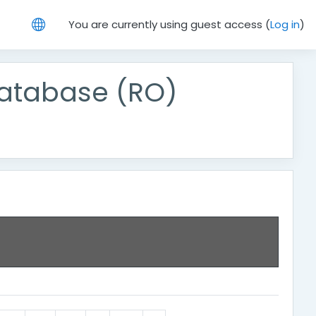
You are currently using guest access (
Log in
)
atabase (RO)