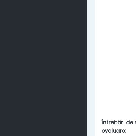
Întrebări de r
evaluare
: