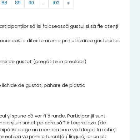
Next
88
89
90
…
102
»
icipanților să își folosească gustul și să fie atenți
ecunoaște diferite arome prin utilizarea gustului lor.
mici de gustat (pregătite în prealabil)
te lichide de gustat, pahare de plastic
ul și spune că vor fi 5 runde. Participanții sunt
umele și un sunet pe care să îl interpreteze (de
hipă își alege un membru care va fi legat la ochi și
echipă va primi o furculiță / lingură, iar un alt