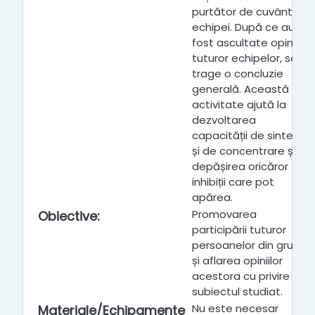
purtător de cuvânt al
echipei. După ce au
fost ascultate opiniile
tuturor echipelor, se
trage o concluzie
generală. Această
activitate ajută la
dezvoltarea
capacității de sinteză
și de concentrare și la
depășirea oricăror
inhibiții care pot
apărea.
Promovarea
Obiective
:
participării tuturor
persoanelor din grup
și aflarea opiniilor
acestora cu privire la
subiectul studiat.
Nu este necesar
Materiale/Echipamente