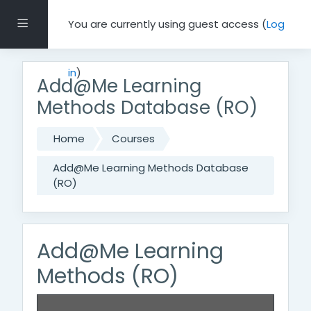
Skip to main content
Side panel
You are currently using guest access (
Log
in
)
Add@Me Learning
Methods Database (RO)
Home
Courses
Add@Me Learning Methods Database
(RO)
Add@Me Learning
Methods (RO)