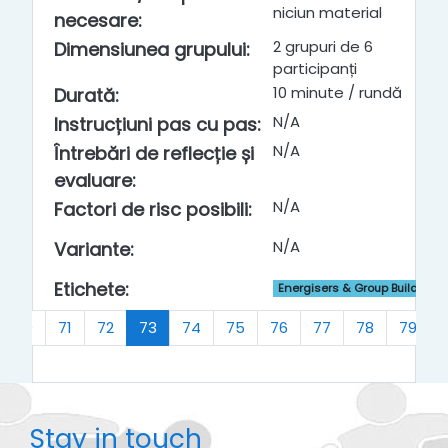
niciun material
necesare
:
2 grupuri de 6
Dimensiunea grupului
:
participanți
10 minute / rundă
Durată
:
N/A
Instrucțiuni pas cu pas
:
N/A
Întrebări de reflecție și
evaluare
:
N/A
Factori de risc posibili
:
N/A
Variante
:
Etichete
:
Energisers & Group Building
(current)
70
71
72
73
74
75
76
77
78
79
Stay in touch