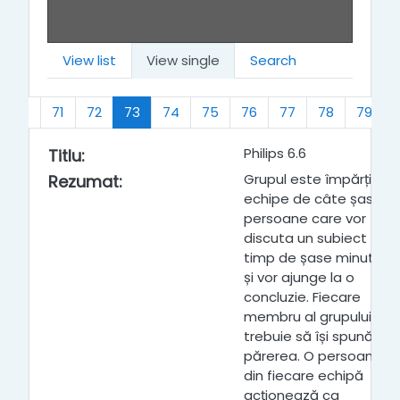
View list
View single
Search
(current)
70
71
72
73
74
75
76
77
78
79
Philips 6.6
Titlu
:
Grupul este împărțit în
Rezumat
:
echipe de câte șase
persoane care vor
discuta un subiect
timp de șase minute
și vor ajunge la o
concluzie. Fiecare
membru al grupului
trebuie să își spună
părerea. O persoană
din fiecare echipă
acționează ca