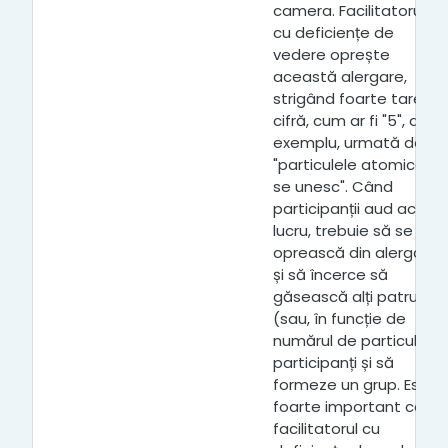
camera. Facilitatorul
cu deficiențe de
vedere oprește
această alergare,
strigând foarte tare o
cifră, cum ar fi "5", de
exemplu, urmată de
"particulele atomice
se unesc". Când
participanții aud acest
lucru, trebuie să se
oprească din alergat
și să încerce să
găsească alți patru
(sau, în funcție de
numărul de particule)
participanți și să
formeze un grup. Este
foarte important ca
facilitatorul cu