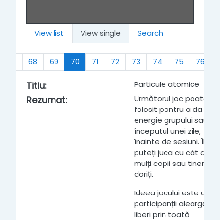
View list
View single
Search
(current)
67
68
69
70
71
72
73
74
75
76
Particule atomice
Titlu
:
Următorul joc poate fi
Rezumat
:
folosit pentru a da
energie grupului sau la
începutul unei zile,
înainte de sesiuni. Îl
puteți juca cu cât de
mulți copii sau tineri
doriți.
Ideea jocului este că
participanții aleargă
liberi prin toată