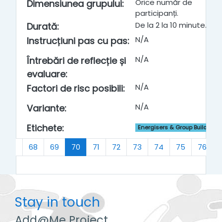
Orice număr de
Dimensiunea grupului
:
participanți.
De la 2 la 10 minute.
Durată
:
N/A
Instrucțiuni pas cu pas
:
N/A
Întrebări de reflecție și
evaluare
:
N/A
Factori de risc posibili
:
N/A
Variante
:
Etichete
:
Energisers & Group Building
(current)
67
68
69
70
71
72
73
74
75
76
Stay in touch
Add@Me Project