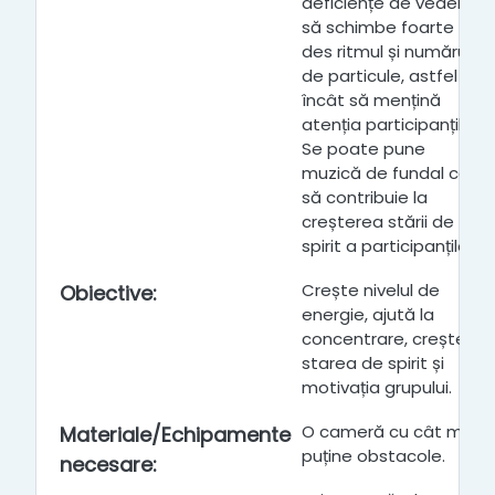
deficiențe de vedere
să schimbe foarte
des ritmul și numărul
de particule, astfel
încât să mențină
atenția participanților.
Se poate pune
muzică de fundal care
să contribuie la
creșterea stării de
spirit a participanților.
Crește nivelul de
Obiective
:
energie, ajută la
concentrare, crește
starea de spirit și
motivația grupului.
O cameră cu cât mai
Materiale/Echipamente
puține obstacole.
necesare
: