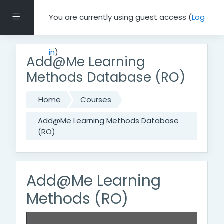
Skip to main content
Side panel
You are currently using guest access (
Log
in
)
Add@Me Learning
Methods Database (RO)
Home
Courses
Add@Me Learning Methods Database
(RO)
Add@Me Learning
Methods (RO)