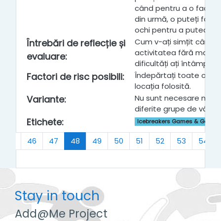
când pentru a o face dif
din urmă, o puteți fac
ochi pentru a putea apr
Cum v-ați simțit când a
Întrebări de reflecție și
activitatea fără masca
evaluare
:
dificultăți ați întâmpina
Îndepărtați toate obsta
Factori de risc posibili
:
locația folosită.
Nu sunt necesare modif
Variante
:
diferite grupe de vârstă
Etichete
:
Icebreakers Games & Getting
(current)
45
46
47
48
49
50
51
52
53
54
Stay in touch
Add@Me Project