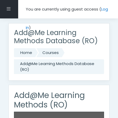
Skip to main content
Side panel
You are currently using guest access (
Log
in
)
Add@Me Learning
Methods Database (RO)
Home
Courses
Add@Me Learning Methods Database
(RO)
Add@Me Learning
Methods (RO)