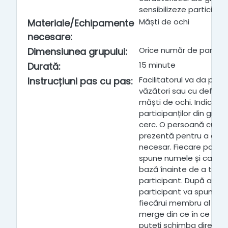
sensibilizeze participanț
Măști de ochi
Materiale/Echipamente
necesare
:
Orice număr de particip
Dimensiunea grupului
:
15 minute
Durată
:
Facilitatorul va da parti
Instrucțiuni pas cu pas
:
văzători sau cu defici
măști de ochi. Indicați t
participanților din gru
cerc. O persoană cu ved
prezentă pentru a ajut
necesar. Fiecare partici
spune numele și caracte
bază înainte de a trece
participant. După aceea
participant va spune p
fiecărui membru al grupu
merge din ce în ce mai
puteți schimba direcția