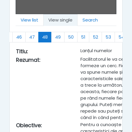
View list
View single
Search
(current)
45
46
47
48
49
50
51
52
53
54
Lanțul numelor
Titlu
:
Facilitatorul le va cere 
Rezumat
:
formeze un cerc. Fiecare
va spune numele și se 
caracteristicile sale d
a trece la următorul pa
aceasta, fiecare parti
pe rând numele fiecăru
grupului. Puteți merge d
repede sau puteți schim
când în când pentru a o 
Pentru a cunoaște nume
Obiective
:
caracteristici ale grupul