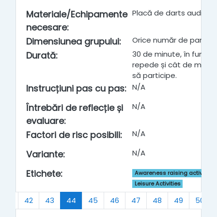
Placă de darts audio
Materiale/Echipamente
necesare
:
Orice număr de particip
Dimensiunea grupului
:
30 de minute, în funcți
Durată
:
repede și cât de mult d
să participe.
N/A
Instrucțiuni pas cu pas
:
N/A
Întrebări de reflecție și
evaluare
:
N/A
Factori de risc posibili
:
N/A
Variante
:
Etichete
:
Awareness raising activities 
Leisure Activities
(current)
41
42
43
44
45
46
47
48
49
50