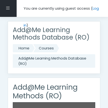
Skip to main content
Side panel
You are currently using guest access (
Log
in
)
Add@Me Learning
Methods Database (RO)
Home
Courses
Add@Me Learning Methods Database
(RO)
Add@Me Learning
Methods (RO)