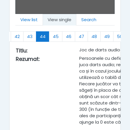
View list
View single
Search
(current)
41
42
43
44
45
46
47
48
49
50
Joc de darts audio
Titlu
:
Persoanele cu deficien
Rezumat
:
juca darts audio; reguli
ca și în cazul jocului de
utilizează o tablă de j
Fiecare jucător va trebu
săgeți în placa de dart
obțină un scor cât mai
sunt scăzute dintr-un 
300 (în funcție de tipul
ales de participanți). P
ajunge la 0 este câștigă