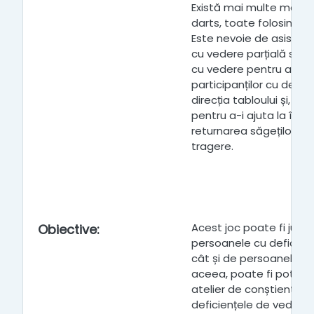
Există mai multe moduri
darts, toate folosind a
Este nevoie de asisten
cu vedere parțială sau
cu vedere pentru a le i
participanților cu defic
direcția tabloului și, d
pentru a-i ajuta la împăr
returnarea săgeților du
tragere.
Acest joc poate fi juca
Obiective
:
persoanele cu deficien
cât și de persoanele c
aceea, poate fi potrivi
atelier de conștientizar
deficiențele de vedere.