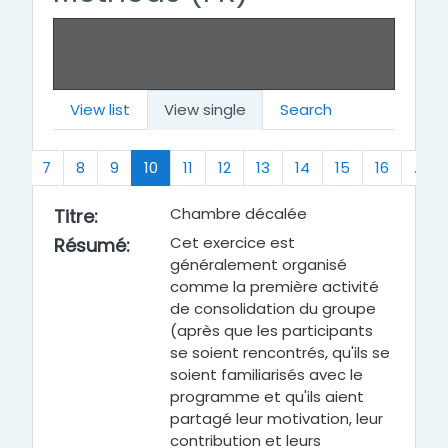
View list
View single
Search
us
(current)
…
7
8
9
10
11
12
13
14
15
16
…
Chambre décalée
Titre
:
Cet exercice est
Résumé
:
généralement organisé
comme la première activité
de consolidation du groupe
(après que les participants
se soient rencontrés, qu'ils se
soient familiarisés avec le
programme et qu'ils aient
partagé leur motivation, leur
contribution et leurs