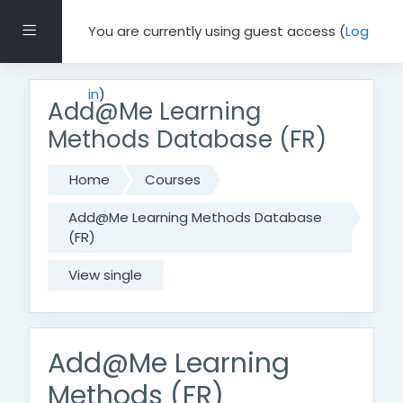
Skip to main content
Side panel
You are currently using guest access (
Log
in
)
Add@Me Learning
Methods Database (FR)
Home
Courses
Add@Me Learning Methods Database
(FR)
View single
Add@Me Learning
Methods (FR)