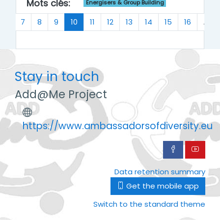
Mots clés
:
Energisers & Group Building
us
(current)
…
7
8
9
10
11
12
13
14
15
16
…
Stay in touch
Add@Me Project
https://www.ambassadorsofdiversity.eu
Data retention summary
Get the mobile app
Switch to the standard theme