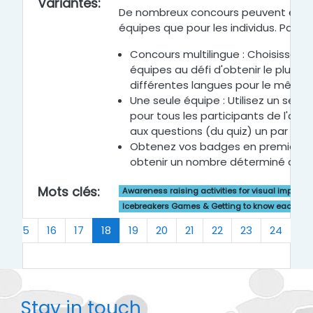
Variantes
:
De nombreux concours peuvent être o
équipes que pour les individus. Par e
Concours multilingue : Choisissez l
équipes au défi d'obtenir le plus 
différentes langues pour le même 
Une seule équipe : Utilisez un seu
pour tous les participants de l'ateli
aux questions (du quiz) un par un à
Obtenez vos badges en premier : L
obtenir un nombre déterminé de b
Mots clés
:
Awareness raising activities for visual impairm
Icebreakers Games & Getting to know each oth
(current)
…
15
16
17
18
19
20
21
22
23
24
…
Stay in touch