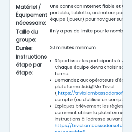
Une connexion Internet fiable et un 
Matériel /
portable, tablette, ordinateur porta
Équipement
équipe (joueur) pour naviguer sur la p
nécessaire
:
Il n'y a pas de limite pour le nombre 
Taille du
groupe
:
20 minutes minimum
Durée
:
Instructions
Répartissez les participants à votr
étape par
Chaque équipe devra choisir son o
étape
:
forme.
Demandez aux opérateurs d'équipe 
plateforme Add@Me Trivial
(
https://trivial.ambassadorsofdive
compte (ou d'utiliser un compte ex
Expliquez brièvement les règles de
comment utiliser la plateforme. V
instructions à l'adresse suivante :
https://trivial.ambassadorsofdiver
categoryid=6