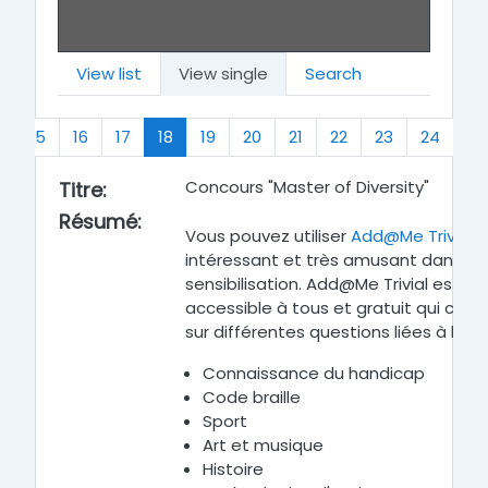
View list
View single
Search
(current)
…
15
16
17
18
19
20
21
22
23
24
…
Concours "Master of Diversity"
Titre
:
Résumé
:
Vous pouvez utiliser
Add@Me Trivial
intéressant et très amusant dans vos
sensibilisation. Add@Me Trivial est un 
accessible à tous et gratuit qui cons
sur différentes questions liées à la dé
Connaissance du handicap
Code braille
Sport
Art et musique
Histoire