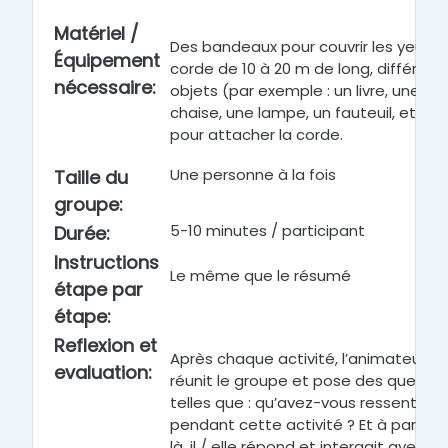
Matériel /
Des bandeaux pour couvrir les yeux, 
Équipement
corde de 10 à 20 m de long, différent
nécessaire
:
objets (par exemple : un livre, une
chaise, une lampe, un fauteuil, etc.)
pour attacher la corde.
Une personne à la fois
Taille du
groupe
:
5-10 minutes / participant
Durée
:
Instructions
Le même que le résumé
étape par
étape
:
Reflexion et
Après
chaque activité, l’animateur
evaluation
:
réunit le groupe et pose des questio
telles que : qu’avez-vous ressenti
pendant cette activité ? Et à partir d
là, il / elle répond et interagit avec le