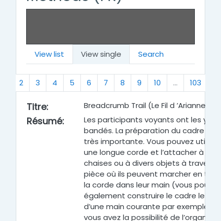
View list
View single
Search
(current)
N
1
2
3
4
5
6
7
8
9
10
…
103
»
Breadcrumb Trail (Le Fil d ’Arianne)
Titre
:
Les participants voyants ont les yeux
Résumé
:
bandés. La préparation du cadre est
très importante. Vous pouvez utiliser
une longue corde et l’attacher à des
chaises ou à divers objets à travers 
pièce où ils peuvent marcher en ten
la corde dans leur main (vous pouve
également construire le cadre le lon
d’une main courante par exemple). S
vous avez la possibilité de l’organiser