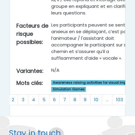
groupe en expliquant et en clarifiant
leurs questions.
Les participants peuvent se sentir
Facteurs de
anxieux en se déplaçant, c’est pourq
risque
l’animateur / l'assistant doit
possibles
:
accompagner le participant sur son
chemin et s’assurer qu’il a
suffisamment d’aide « vocale ».
N/A
Variantes
:
Mots clés
:
Awareness raising activities for visual impairm
Simulation Games
(current)
N
1
2
3
4
5
6
7
8
9
10
…
103
»
Stay in touch