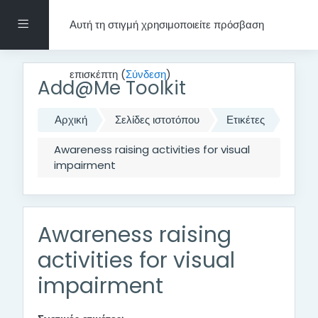
Μετάβαση στο κεντρικό περιεχόμενο
Πλευρικός πίνακας
Αυτή τη στιγμή χρησιμοποιείτε πρόσβαση
επισκέπτη (
Σύνδεση
)
Add@Me Toolkit
Αρχική
Σελίδες ιστοτόπου
Ετικέτες
Awareness raising activities for visual
impairment
Awareness raising
activities for visual
impairment