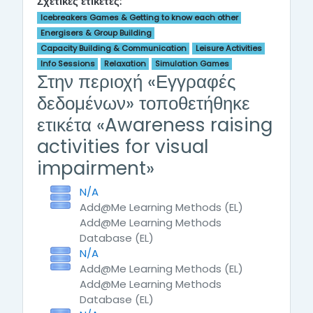
Σχετικές ετικέτες:
Icebreakers Games & Getting to know each other
Energisers & Group Building
Capacity Building & Communication
Leisure Activities
Info Sessions
Relaxation
Simulation Games
Στην περιοχή «Εγγραφές
δεδομένων» τοποθετήθηκε
ετικέτα «Awareness raising
activities for visual
impairment»
N/A
Add@Me Learning Methods (EL)
Add@Me Learning Methods
Database (EL)
N/A
Add@Me Learning Methods (EL)
Add@Me Learning Methods
Database (EL)