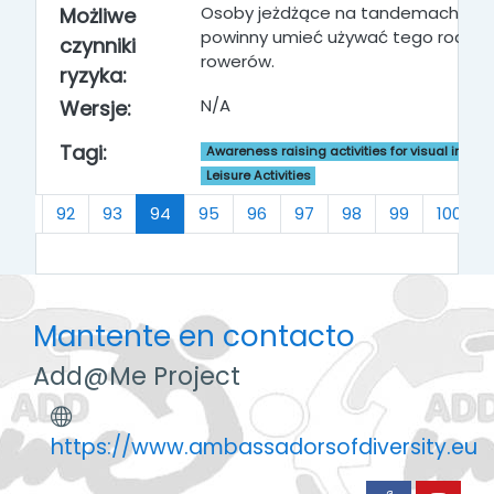
Osoby jeżdżące na tandemach
Możliwe
powinny umieć używać tego rodzaj
czynniki
rowerów.
ryzyka:
N/A
Wersje:
Tagi:
Awareness raising activities for visual impai
Leisure Activities
(actual)
91
92
93
94
95
96
97
98
99
100
Mantente en contacto
Add@Me Project
https://www.ambassadorsofdiversity.eu