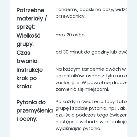
Tandemy, opaski na oczy, widzący
Potrzebne
przewodnicy.
materiały /
sprzęt:
max 20 osób
Wielkość
grupy:
od 30 minut do godziny lub dwóch
Czas
trwania:
Na każdym tandemie dwóch widzą
Instrukcje
uczestników; osoba z tyłu ma oczy
krok po
zasłonięte. W powrotnej drodze m
kroku:
zamienić się miejscami.
Po każdym ćwiczeniu facylitator zbi
Pytania do
grupę i zadaje pytania, np.: Jak się
przemyślenia
czuliście podczas tego ćwiczenia
? 
i oceny:
następnie wchodzi w interakcję z gr
wyjaśniając pytania
.