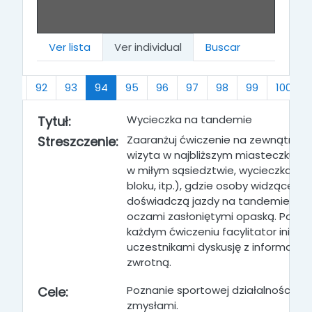
Ver lista
Ver individual
Buscar
(actual)
91
92
93
94
95
96
97
98
99
100
Wycieczka na tandemie
Tytuł:
Zaaranżuj ćwiczenie na zewnątrz (n
Streszczenie:
wizyta w najbliższym miasteczku, w
w miłym sąsiedztwie, wycieczka wo
bloku, itp.), gdzie osoby widzące
doświadczą jazdy na tandemie z
oczami zasłoniętymi opaską
. Po
każdym ćwiczeniu facylitator inicjuje
uczestnikami dyskusję z informacją
zwrotną
.
Poznanie sportowej działalności in
Cele:
zmysłami.