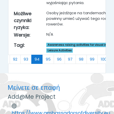
wyjaśniając pytania
.
Osoby jeżdżące na tandemach
Możliwe
powinny umieć używać tego rodzaj
czynniki
rowerów.
ryzyka:
N/A
Wersje:
Tagi:
Awareness raising activities for visual impai
Leisure Activities
νο
(τρέχων)
91
92
93
94
95
96
97
98
99
100
Μείνετε σε επαφή
Add@Me Project
https://www.ambassadorsofdiversity.eu