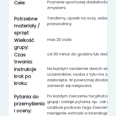
Poznanie sportowej działalności in
Cele:
zmysłami.
Tandemy, opaski na oczy, widzący
Potrzebne
przewodnicy.
materiały /
sprzęt:
max 20 osób
Wielkość
grupy:
od 30 minut do godziny lub dwóch
Czas
trwania:
Na każdym tandemie dwóch widzą
Instrukcje
uczestników; osoba z tyłu ma oczy
krok po
zasłonięte. W powrotnej drodze m
kroku:
zamienić się miejscami.
Po każdym ćwiczeniu facylitator zbi
Pytania do
grupę i zadaje pytania, np.: Jak się
przemyślenia
czuliście podczas tego ćwiczenia
? 
i oceny:
następnie wchodzi w interakcję z gr