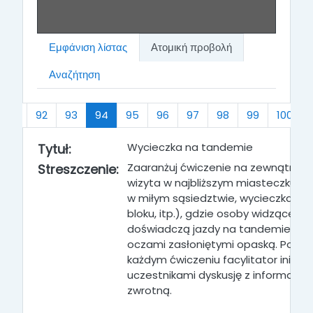
Εμφάνιση λίστας
Ατομική προβολή
Αναζήτηση
νο
(τρέχων)
91
92
93
94
95
96
97
98
99
100
Wycieczka na tandemie
Tytuł:
Zaaranżuj ćwiczenie na zewnątrz (n
Streszczenie:
wizyta w najbliższym miasteczku, w
w miłym sąsiedztwie, wycieczka wo
bloku, itp.), gdzie osoby widzące
doświadczą jazdy na tandemie z
oczami zasłoniętymi opaską
. Po
każdym ćwiczeniu facylitator inicjuje
uczestnikami dyskusję z informacją
zwrotną
.