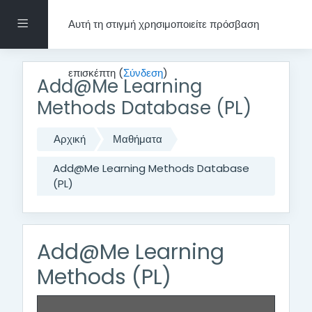
Μετάβαση στο κεντρικό περιεχόμενο
Πλευρικός πίνακας
Αυτή τη στιγμή χρησιμοποιείτε πρόσβαση
επισκέπτη (
Σύνδεση
)
Add@Me Learning
Methods Database (PL)
Αρχική
Μαθήματα
Add@Me Learning Methods Database
(PL)
Add@Me Learning
Methods (PL)