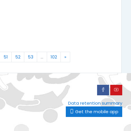
Next
51
52
53
…
102
»
Data retention summary
Get the mobile app