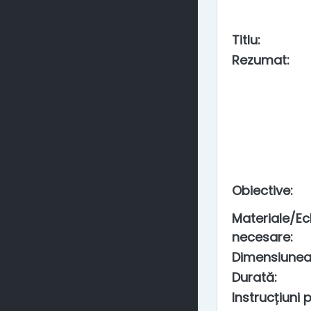
Titlu
:
Rezumat
:
Obiective
:
Materiale/E
necesare
:
Dimensiunea
Durată
:
Instrucțiuni