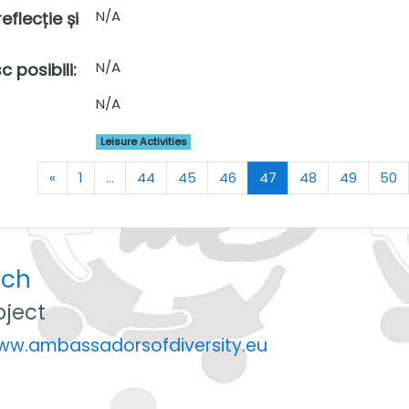
N/A
eflecție și
N/A
c posibili
:
N/A
Leisure Activities
Previous
(current)
«
1
…
44
45
46
47
48
49
50
uch
ject
www.ambassadorsofdiversity.eu