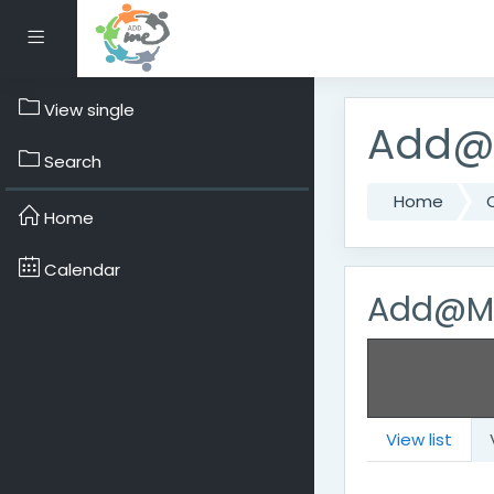
Skip to main content
Side panel
View single
Add@M
Search
Home
Home
Calendar
Add@Me
View list