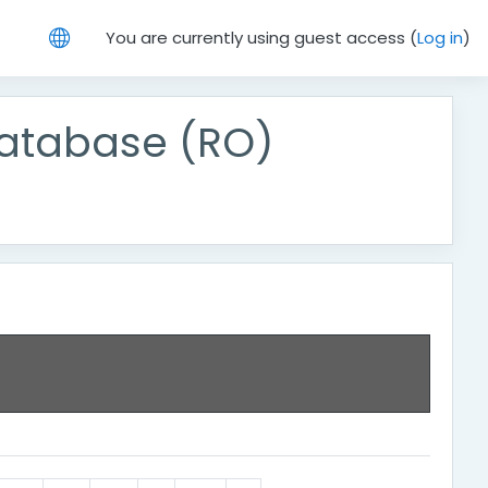
You are currently using guest access (
Log in
)
atabase (RO)