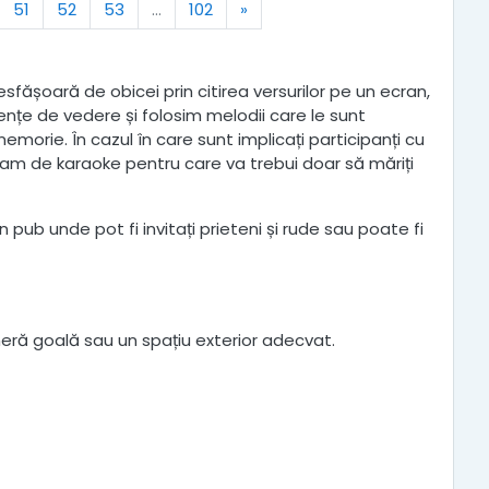
Next
51
52
53
…
102
»
ășoară de obicei prin citirea versurilor pe un ecran,
nțe de vedere și folosim melodii care le sunt
emorie. În cazul în care sunt implicați participanți cu
ram de karaoke pentru care va trebui doar să măriți
pub unde pot fi invitați prieteni și rude sau poate fi
eră goală sau un spațiu exterior adecvat.