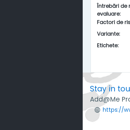
Întrebări de r
evaluare
:
Factori de ris
Variante
:
Etichete
:
Stay in to
Add@Me Pro
https://