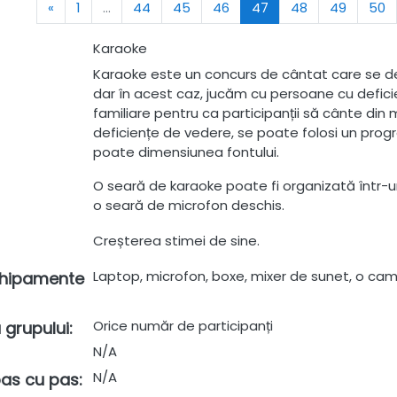
Previous
(current)
«
1
…
44
45
46
47
48
49
50
Karaoke
Karaoke este un concurs de cântat care se desf
dar în acest caz, jucăm cu persoane cu deficie
familiare pentru ca participanții să cânte din m
deficiențe de vedere, se poate folosi un prog
poate dimensiunea fontului.
O seară de karaoke poate fi organizată într-un 
o seară de microfon deschis.
Creșterea stimei de sine.
Laptop, microfon, boxe, mixer de sunet, o cam
chipamente
Orice număr de participanți
 grupului
:
N/A
N/A
 pas cu pas
: