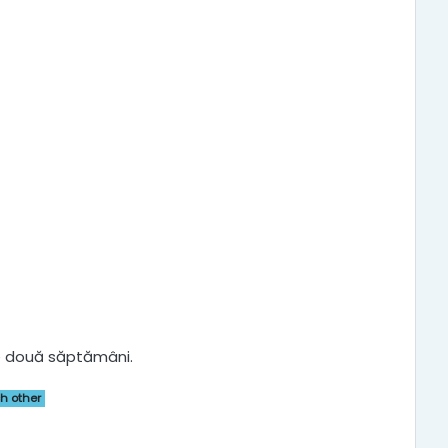
e două săptămâni.
h other