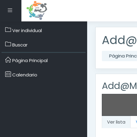
Salta al contenido prin
Panel lateral
Ver individual
Add@M
Buscar
Página Princ
Página Principal
Calendario
Add@Me
Ver lista