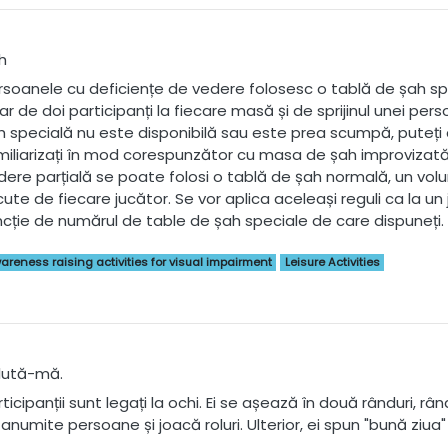
h
rsoanele cu deficiențe de vedere folosesc o tablă de șah spec
ar de doi participanți la fiecare masă și de sprijinul unei per
h specială nu este disponibilă sau este prea scumpă, puteți c
miliarizați în mod corespunzător cu masa de șah improvizată
dere parțială se poate folosi o tablă de șah normală, un volun
cute de fiecare jucător. Se vor aplica aceleași reguli ca la un 
ncție de numărul de table de șah speciale de care dispuneți.
areness raising activities for visual impairment
Leisure Activities
lută-mă.
ticipanții sunt legați la ochi. Ei se așează în două rânduri, rân
 anumite persoane și joacă roluri. Ulterior, ei spun "bună ziu