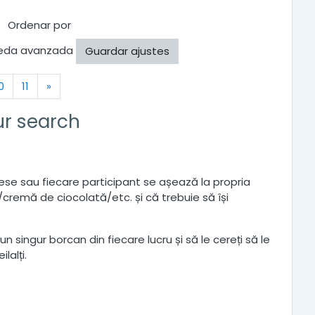
Ordenar por
eda avanzada
ual)
Siguiente
0
11
»
ur search
i mese sau fiecare participant se așează la propria
ă/cremă de ciocolată/etc. și că trebuie să își
ingur borcan din fiecare lucru și să le cereți să le
lalți.