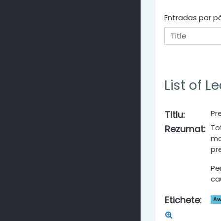
Entradas por p
List of 
Pr
Titlu
:
Toț
Rezumat
:
ma
pr
Pe
ca
Etichete
:
Aw