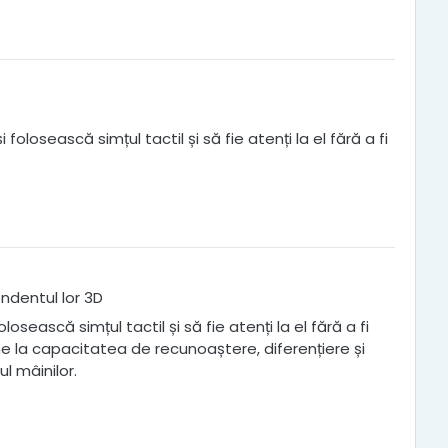
olosească simțul tactil și să fie atenți la el fără a fi
ndentul lor 3D
sească simțul tactil și să fie atenți la el fără a fi
me la capacitatea de recunoaștere, diferențiere și
l mâinilor.