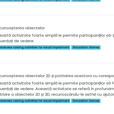
cunoașterea obiectelor
astă activitate foarte simplă le permite participanților să-și f
fluențați de vedere.
areness raising activities for visual impairment
Simulation Games
cunoașterea obiectelor 2D și potrivirea acestora cu corespo
astă activitate foarte simplă le permite participanților să folo
fluențați de vedere. Această activitate se referă în profunzi
trivire a obiectelor 2D și 3D, recunoscându-le astfel cu ajutoru
areness raising activities for visual impairment
Simulation Games