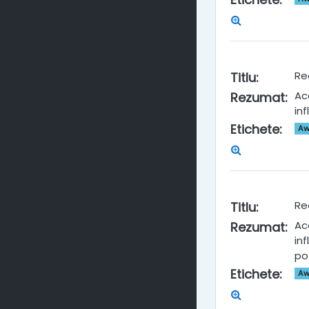
Re
Titlu
:
Ace
Rezumat
:
in
Etichete
:
Aw
Re
Titlu
:
Ace
Rezumat
:
in
po
Etichete
:
Aw