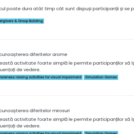
cul poate dura atât timp cât sunt dispuși participanții și se
ergisers & Group Building
cunoașterea diferitelor arome
eastă activitate foarte simplă le permite participanților să își
fluențați de vedere.
areness raising activities for visual impairment
Simulation Games
cunoașterea diferitelor mirosuri
astă activitate foarte simplă le permite participanților să își 
fluențați de vedere.
areness raising activities for visual impairment
Simulation Games