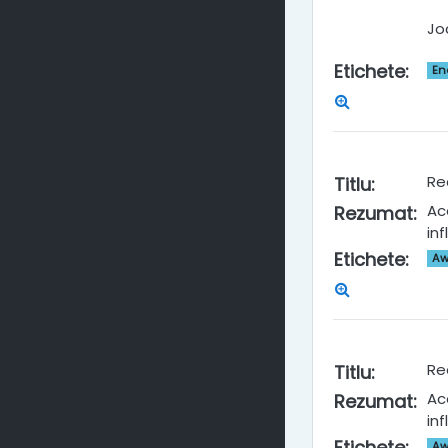
Jo
Etichete
:
En
Re
Titlu
:
Ac
Rezumat
:
in
Etichete
:
Aw
Re
Titlu
:
Ace
Rezumat
:
in
Etichete
:
Aw