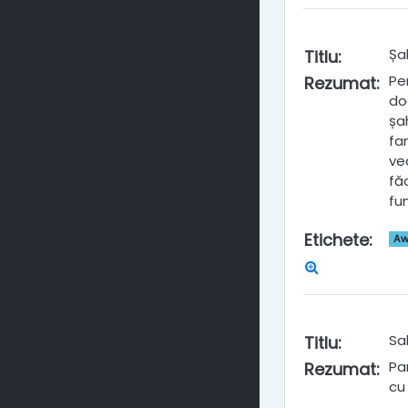
Șa
Titlu
:
Pe
Rezumat
:
do
șa
fa
ve
fă
fu
Etichete
:
Aw
Sa
Titlu
:
Par
Rezumat
:
cu