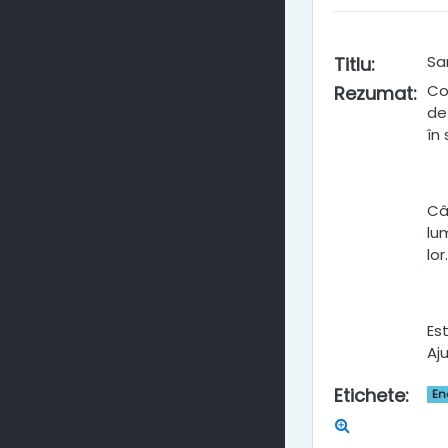
Sar
Titlu
:
Co
Rezumat
:
de
în 
Câ
lu
lo
Es
Aj
Etichete
:
En