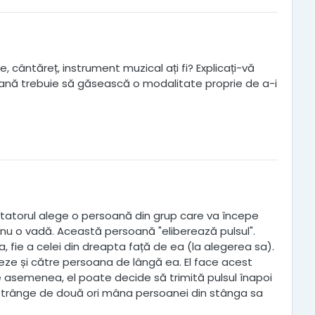
re, cântăreț, instrument muzical ați fi? Explicați-vă
soană trebuie să găsească o modalitate proprie de a-i
cilitatorul alege o persoană din grup care va începe
să nu o vadă. Această persoană "eliberează pulsul".
fie a celei din dreapta față de ea (la alegerea sa).
eze și către persoana de lângă ea. El face acest
 asemenea, el poate decide să trimită pulsul înapoi
l strânge de două ori mâna persoanei din stânga sa