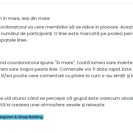
i în mare, Ieși din mare
ordonatorul va cere membrilor să se ridice în picioare. Aceștia 
 numărul de participanți. O linie este marcată pe podea pentr
spatele liniei.
nd coordonatorul spune "În mare", toată lumea sare înainte 
mea sare înapoi peste linie. Comenzile vor fi date rapid. Este
r. El/ea poate cere comentarii cu privire la cum s-au simțit și
te util atunci când se percepe că grupul este oarecum obosi
ută la crearea unei atmosfere vesele și relaxate.
ergisers & Group Building