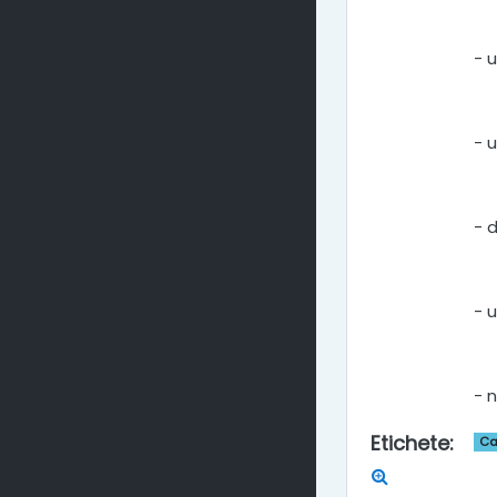
- u
- 
- d
- 
- 
Etichete
:
Ca