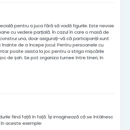
ială pentru a juca fără să vadă figurile. Este nevoie
soane cu vedere parțială. În cazul în care o masă de
onstrui una, doar asigurați-vă că participanții sunt
 înainte de a începe jocul. Pentru persoanele cu
tar poate asista la joc pentru a striga mișcările
joc de șah. Se pot organiza turnee între tineri, în
durile fiind față în față. Își imaginează că se întâlnesc
a" în aceste exemple: