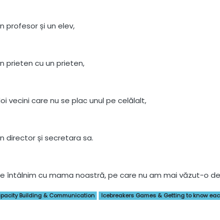
n profesor și un elev,
un prieten cu un prieten,
oi vecini care nu se plac unul pe celălalt,
un director și secretara sa.
ne întâlnim cu mama noastră, pe care nu am mai văzut-o d
pacity Building & Communication
Icebreakers Games & Getting to know eac