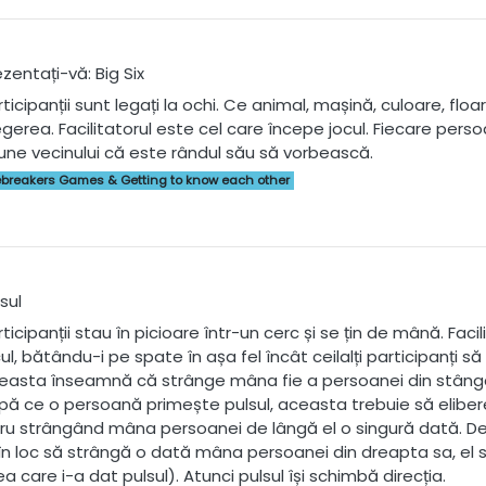
zentați-vă: Big Six
ticipanții sunt legați la ochi. Ce animal, mașină, culoare, floa
egerea. Facilitatorul este cel care începe jocul. Fiecare per
une vecinului că este rândul său să vorbească.
ebreakers Games & Getting to know each other
sul
rticipanții stau în picioare într-un cerc și se țin de mână. Fa
cul, bătându-i pe spate în așa fel încât ceilalți participanți 
easta înseamnă că strânge mâna fie a persoanei din stânga, 
pă ce o persoană primește pulsul, aceasta trebuie să eliber
cru strângând mâna persoanei de lângă el o singură dată. De
, în loc să strângă o dată mâna persoanei din dreapta sa, e
a care i-a dat pulsul). Atunci pulsul își schimbă direcția.