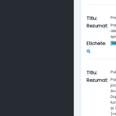
Pre
Titlu
:
Par
Rezumat
:
al
sp
Etichete
:
Ic
Pul
Titlu
:
Pa
Rezumat
:
jo
Ac
Du
lu
și
(ce