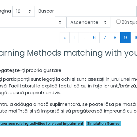
ágina
Buscar
Ordenar
Búsqu
Anterior
(act
«
1
…
6
7
8
9
1
Learning Methods matching with yo
egătește-ți propria gustare
i participanții sunt legați la ochi și sunt așezați în jurul une
să. Facilitatorul le explică faptul că au în fața lor unt/brânz
egătească propriul sandviș.
ntru a adăuga o notă suplimentară, se poate lăsa pe masă un s
ute mai întâi și să împartă și să pregătească împreună cu cei
areness raising activities for visual impairment
Simulation Games