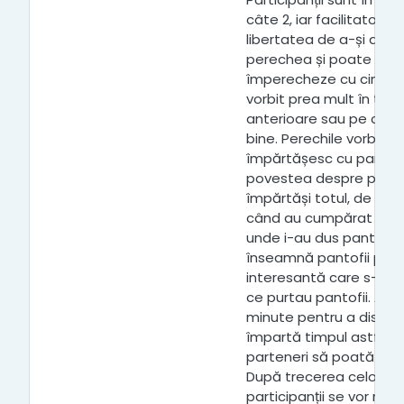
câte 2, iar facilitatorul
libertatea de a-și alege
perechea și poate sug
împerecheze cu cineva
vorbit prea mult în timpu
anterioare sau pe care 
bine. Perechile vorbesc î
împărtășesc cu partene
povestea despre pantofii
împărtăși totul, de exe
când au cumpărat panto
unde i-au dus pantofii
înseamnă pantofii pent
interesantă care s-a î
ce purtau pantofii. Au la
minute pentru a discuta
împartă timpul astfel î
parteneri să poată împ
După trecerea celor 10 
participanții se vor reun