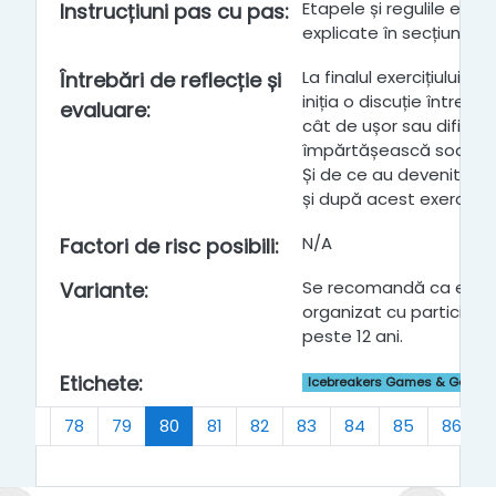
Etapele și regulile exerci
Instrucțiuni pas cu pas
:
explicate în secțiunea 
La finalul exercițiului, f
Întrebări de reflecție și
iniția o discuție întrebâ
evaluare
:
cât de ușor sau dificil a
împărtășească soarta p
Și de ce au devenit conș
și după acest exercițiu?
N/A
Factori de risc posibili
:
Se recomandă ca exerciț
Variante
:
organizat cu participan
peste 12 ani.
Etichete
:
Icebreakers Games & Getting
t
(actuel)
77
78
79
80
81
82
83
84
85
86