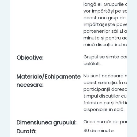
lângă ei. Grupurile de 4 
vor împărtăși pe scurt p
acest nou grup de 4, fi
împărtășește povestea
partenerilor săi. Ei au la
minute și pentru aceas
mică discuție încheie jo
Grupul se simte confort
Obiective
:
celălalt.
Nu sunt necesare mater
Materiale/Echipamente
acest exercițiu. În cazul
necesare
:
participanții doresc să i
timpul discuțiilor cu per
folosi un pix și hârtie ca
disponibile în sală.
Orice număr de particip
Dimensiunea grupului
:
30 de minute
Durată
: