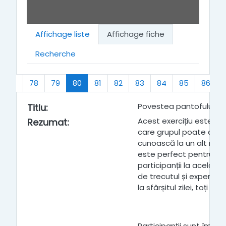
Affichage liste
Affichage fiche
Recherche
t
(actuel)
77
78
79
80
81
82
83
84
85
86
Povestea pantofului m
Titlu
:
Acest exercițiu este o 
Rezumat
:
care grupul poate ajun
cunoască la un alt nivel
este perfect pentru a-i
participanții la același n
de trecutul și experiența
la sfârșitul zilei, toți po
Participanții sunt împărț