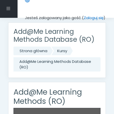
Przejdź do głównej zawartości
Panel boczny
Jesteś zalogowany jako gość (
Zaloguj się
)
Add@Me Learning
Methods Database (RO)
Strona główna
Kursy
Add@Me Learning Methods Database
(RO)
Add@Me Learning
Methods (RO)