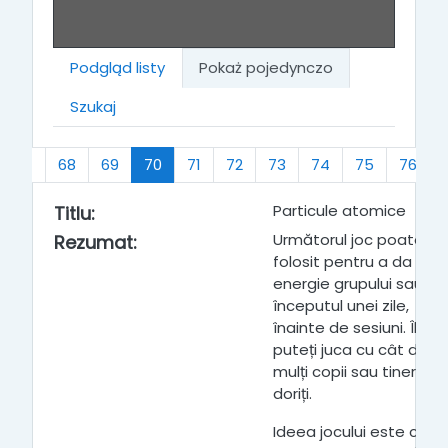
Podgląd listy
Pokaż pojedynczo
Szukaj
(bieżący)
67
68
69
70
71
72
73
74
75
76
Particule atomice
Titlu
:
Următorul joc poate fi
Rezumat
:
folosit pentru a da
energie grupului sau la
începutul unei zile,
înainte de sesiuni. Îl
puteți juca cu cât de
mulți copii sau tineri
doriți.
Ideea jocului este că