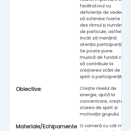
facilitatorul cu
deficiențe de vedere
să schimbe foarte
des ritmul și numărul
de particule, astfel
încât să mențină
atenția participanților.
Se poate pune
muzică de fundal care
să contribuie la
creșterea stării de
spirit a participanților.
Crește nivelul de
Obiective
:
energie, ajută la
concentrare, crește
starea de spirit și
motivația grupului.
O cameră cu cât mai
Materiale/Echipamente