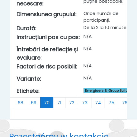
puține obstacole.
necesare
:
Orice număr de
Dimensiunea grupului
:
participanți.
De la 2 la 10 minute.
Durată
:
N/A
Instrucțiuni pas cu pas
:
N/A
Întrebări de reflecție și
evaluare
:
N/A
Factori de risc posibili
:
N/A
Variante
:
Etichete
:
Energisers & Group Building
(bieżący)
67
68
69
70
71
72
73
74
75
76
Pozostańmy w kontakcie