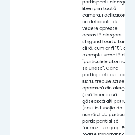
participanții aleargă
liberi prin toată
camera. Facilitatorul
cu deficiențe de
vedere oprește
această alergare,
strigând foarte tare o
cifră, cum ar fi "5", de
exemplu, urmată de
"particulele atomice
se unesc". Când
participanții aud acest
lucru, trebuie să se
oprească din alergat
și să încerce să
găsească alți patru
(sau, în funcție de
numărul de particule)
participanți și să
formeze un grup. Este
foarte important ca