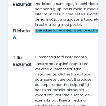
Participanții sunt legați la ochi. Fiecare
Rezumat
:
persoană își spune numele în moduri
diferite: în felul în care este supărată
pe ea însăși; cu dragoste și tandrețe;
în cel mai lung mod posibil.
Etichete
:
Icebreakers Games & Getting to know each other
O orchestră fără instrumente
Titlu
:
Facilitatorul explică grupului că
Rezumat
:
vor crea o "orchestră" fără
instrumente. Orchestra va folosi
doar sunete care pot fi produse
de corpul uman. Participanții își
pot folosi mâinile, picioarele,
vocea etc., dar fără cuvinte; de
exemplu, pot fluiera, fredona,
suspina sau bate din picioare.