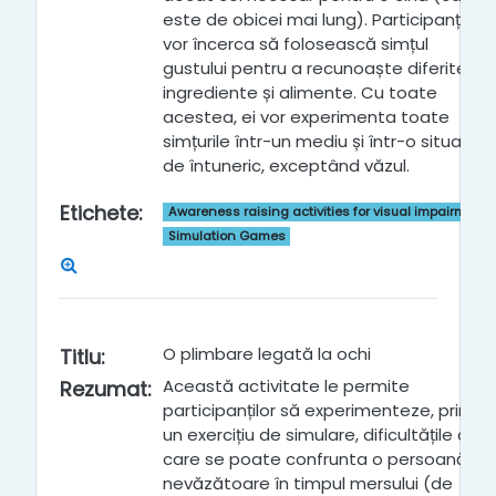
este de obicei mai lung). Participanții
vor încerca să folosească simțul
gustului pentru a recunoaște diferite
ingrediente și alimente. Cu toate
acestea, ei vor experimenta toate
simțurile într-un mediu și într-o situație
de întuneric, exceptând văzul.
Etichete
:
Awareness raising activities for visual impairment
Simulation Games
O plimbare legată la ochi
Titlu
:
Această activitate le permite
Rezumat
:
participanților să experimenteze, printr-
un exercițiu de simulare, dificultățile cu
care se poate confrunta o persoană
nevăzătoare în timpul mersului (de