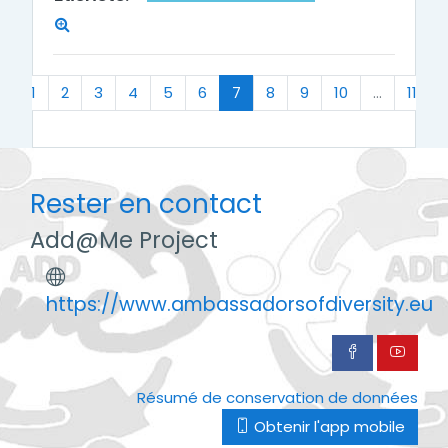
Précédent
(actuel)
«
1
2
3
4
5
6
7
8
9
10
…
11
Rester en contact
Add@Me Project
https://www.ambassadorsofdiversity.eu
Résumé de conservation de données
Obtenir l'app mobile