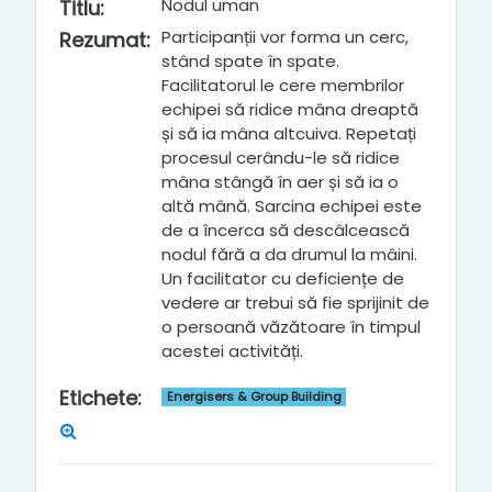
Nodul uman
Titlu
:
Participanții vor forma un cerc,
Rezumat
:
stând spate în spate.
Facilitatorul le cere membrilor
echipei să ridice mâna dreaptă
și să ia mâna altcuiva. Repetați
procesul cerându-le să ridice
mâna stângă în aer și să ia o
altă mână. Sarcina echipei este
de a încerca să descâlcească
nodul fără a da drumul la mâini.
Un facilitator cu deficiențe de
vedere ar trebui să fie sprijinit de
o persoană văzătoare în timpul
acestei activități.
Etichete
:
Energisers & Group Building