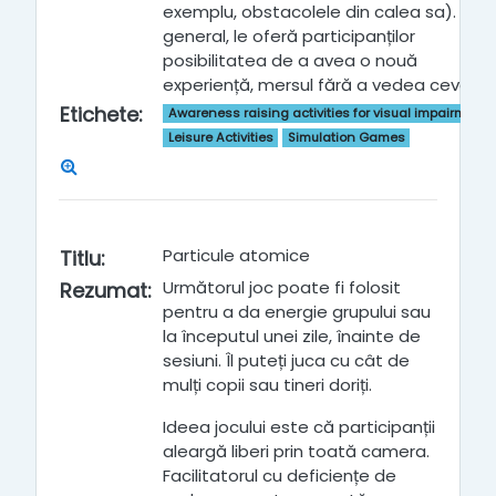
exemplu, obstacolele din calea sa). În
general, le oferă participanților
posibilitatea de a avea o nouă
experiență, mersul fără a vedea ceva.
Etichete
:
Awareness raising activities for visual impairment
Leisure Activities
Simulation Games
Particule atomice
Titlu
:
Următorul joc poate fi folosit
Rezumat
:
pentru a da energie grupului sau
la începutul unei zile, înainte de
sesiuni. Îl puteți juca cu cât de
mulți copii sau tineri doriți.
Ideea jocului este că participanții
aleargă liberi prin toată camera.
Facilitatorul cu deficiențe de