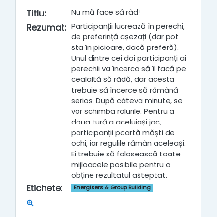
Nu mă face să râd!
Titlu
:
Participanții lucrează în perechi,
Rezumat
:
de preferință așezați (dar pot
sta în picioare, dacă preferă).
Unul dintre cei doi participanți ai
perechii va încerca să îl facă pe
cealaltă să râdă, dar acesta
trebuie să încerce să rămână
serios. După câteva minute, se
vor schimba rolurile. Pentru a
doua tură a aceluiași joc,
participanții poartă măști de
ochi, iar regulile rămân aceleași.
Ei trebuie să folosească toate
mijloacele posibile pentru a
obține rezultatul așteptat.
Etichete
:
Energisers & Group Building