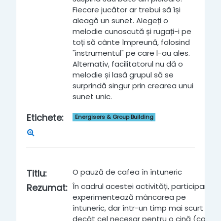
Fiecare jucător ar trebui să își
aleagă un sunet. Alegeți o
melodie cunoscută și rugați-i pe
toți să cânte împreună, folosind
"instrumentul" pe care l-au ales.
Alternativ, facilitatorul nu dă o
melodie și lasă grupul să se
surprindă singur prin crearea unui
sunet unic.
Etichete
:
Energisers & Group Building
O pauză de cafea în întuneric
Titlu
:
În cadrul acestei activități, participanții
Rezumat
:
experimentează mâncarea pe
întuneric, dar într-un timp mai scurt
decât cel necesar pentru o cină (care