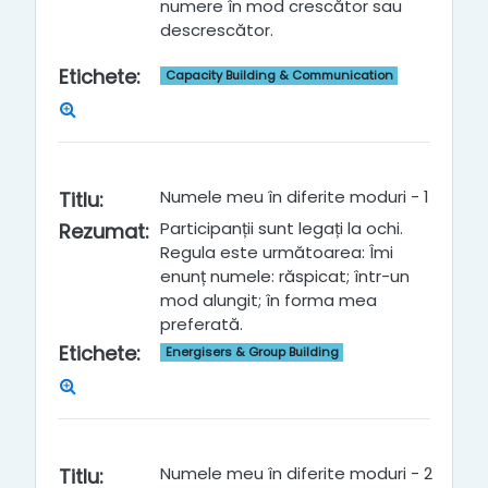
numere în mod crescător sau
descrescător.
Etichete
:
Capacity Building & Communication
Numele meu în diferite moduri - 1
Titlu
:
Participanții sunt legați la ochi.
Rezumat
:
Regula este următoarea: Îmi
enunț numele: răspicat; într-un
mod alungit; în forma mea
preferată.
Etichete
:
Energisers & Group Building
Numele meu în diferite moduri - 2
Titlu
: