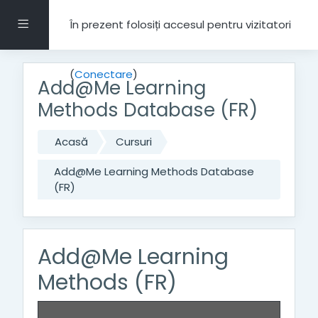
Salt la conţinutul principal
Panou lateral
În prezent folosiți accesul pentru vizitatori
(
Conectare
)
Add@Me Learning
Methods Database (FR)
Acasă
Cursuri
Add@Me Learning Methods Database
(FR)
Add@Me Learning
Methods (FR)