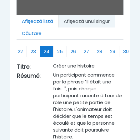
Afişează listă
Afişează unul singur
Căutare
(actual)
21
22
23
24
25
26
27
28
29
30
…
Créer une histoire
Titre
:
Un participant commence
Résumé
:
par la phrase "Il était une
fois...", puis chaque
participant raconte à tour de
rôle une petite partie de
l'histoire. L'animateur doit
décider que le temps est
écoulé et que la personne
suivante doit poursuivre
l'histoire.