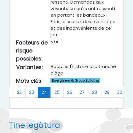
ressenti. Demandez aux
voyants ce qu'ils ont ressenti
en portant les bandeaux.
Enfin, discutez des avantages
et des inconvénients de ce
jeu.
N/A
Facteurs de
risque
possibles
:
Adapter l'histoire à la tranche
Variantes
:
d'âge
Mots clés
:
Energisers & Group Building
(actual)
21
22
23
24
25
26
27
28
29
30
…
Ține legătura