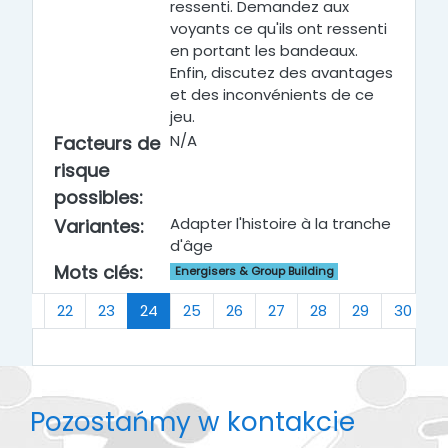
ressenti. Demandez aux
voyants ce qu'ils ont ressenti
en portant les bandeaux.
Enfin, discutez des avantages
et des inconvénients de ce
jeu.
N/A
Facteurs de
risque
possibles
:
Adapter l'histoire à la tranche
Variantes
:
d'âge
Mots clés
:
Energisers & Group Building
(bieżący)
21
22
23
24
25
26
27
28
29
30
…
Pozostańmy w kontakcie