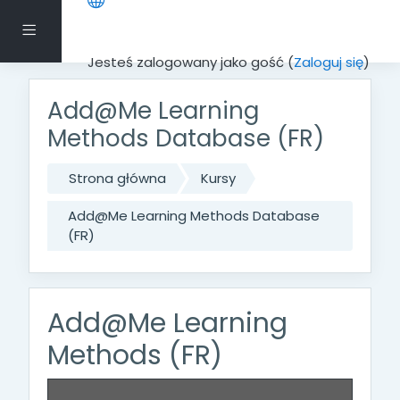
Przejdź do głównej zawartości
Panel boczny
Jesteś zalogowany jako gość (
Zaloguj się
)
Add@Me Learning
Methods Database (FR)
Strona główna
Kursy
Add@Me Learning Methods Database
(FR)
Add@Me Learning
Methods (FR)