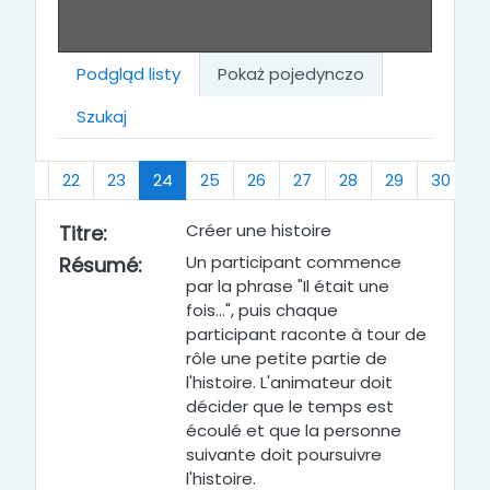
Podgląd listy
Pokaż pojedynczo
Szukaj
(bieżący)
21
22
23
24
25
26
27
28
29
30
…
Créer une histoire
Titre
:
Un participant commence
Résumé
:
par la phrase "Il était une
fois...", puis chaque
participant raconte à tour de
rôle une petite partie de
l'histoire. L'animateur doit
décider que le temps est
écoulé et que la personne
suivante doit poursuivre
l'histoire.