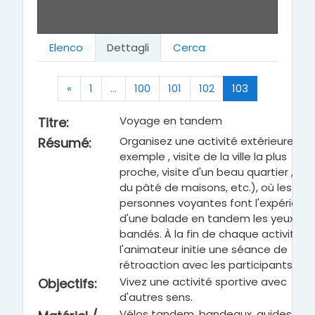
Elenco
Dettagli
Cerca
Precedente
(zttuale)
«
1
…
100
101
102
103
Voyage en tandem
Titre
:
Organisez une activité extérieure ( p
Résumé
:
exemple , visite de la ville la plus
proche, visite d'un beau quartier , tou
du pâté de maisons, etc.), où les
personnes voyantes font l'expérienc
d'une balade en tandem les yeux
bandés. À la fin de chaque activité,
l'animateur initie une séance de
rétroaction avec les participants.
Vivez une activité sportive avec
Objectifs
:
d'autres sens.
Vélos tandem, bandeaux, guides