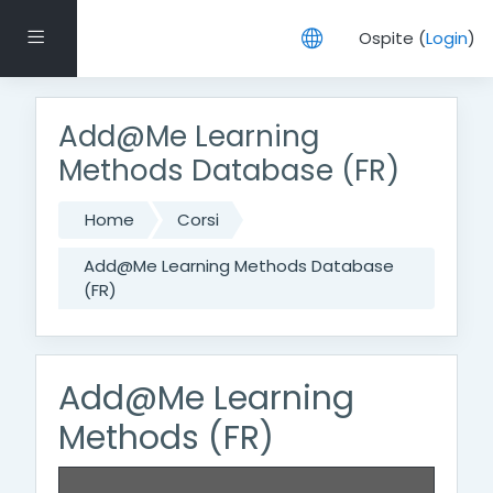
Vai al contenuto principale
Pannello laterale
Ospite (
Login
)
Add@Me Learning
Methods Database (FR)
Home
Corsi
Add@Me Learning Methods Database
(FR)
Add@Me Learning
Methods (FR)