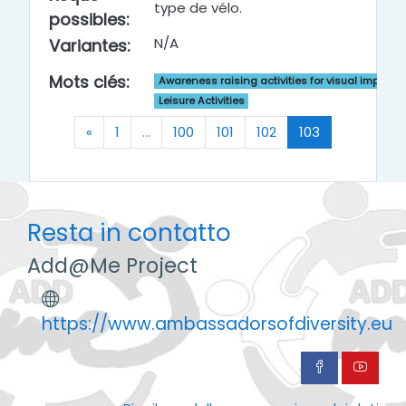
type de vélo.
possibles
:
N/A
Variantes
:
Mots clés
:
Awareness raising activities for visual impairm
Leisure Activities
Precedente
(zttuale)
«
1
…
100
101
102
103
Resta in contatto
Add@Me Project
https://www.ambassadorsofdiversity.eu