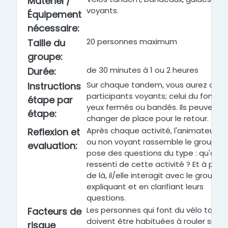
Matériel /
voyants.
Équipement
nécessaire
:
20 personnes maximum
Taille du
groupe
:
de 30 minutes à 1 ou 2 heures
Durée
:
Sur chaque tandem, vous aurez deux
Instructions
participants voyants; celui du fond a 
étape par
yeux fermés ou bandés. Ils peuvent
étape
:
changer de place pour le retour.
Après chaque activité, l'animateur m
Reflexion et
ou non voyant rassemble le groupe 
evaluation
:
pose des questions du type : qu'a-t-i
ressenti de cette activité ? Et à parti
de là, il/elle interagit avec le groupe 
expliquant et en clarifiant leurs
questions.
Les personnes qui font du vélo tand
Facteurs de
doivent être habituées à rouler sur c
risque