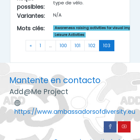
type de vélo.
possibles
:
N/A
Variantes
:
Mots clés
:
Awareness raising activities for visual impairm
Leisure Activities
Anterior
(actual)
«
1
…
100
101
102
103
Mantente en contacto
Add@Me Project
https://www.ambassadorsofdiversity.eu