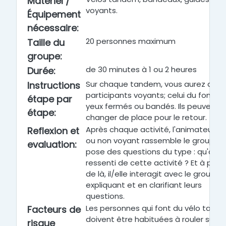
Matériel /
voyants.
Équipement
nécessaire
:
20 personnes maximum
Taille du
groupe
:
de 30 minutes à 1 ou 2 heures
Durée
:
Sur chaque tandem, vous aurez deux
Instructions
participants voyants; celui du fond a 
étape par
yeux fermés ou bandés. Ils peuvent
étape
:
changer de place pour le retour.
Après chaque activité, l'animateur m
Reflexion et
ou non voyant rassemble le groupe 
evaluation
:
pose des questions du type : qu'a-t-i
ressenti de cette activité ? Et à parti
de là, il/elle interagit avec le groupe 
expliquant et en clarifiant leurs
questions.
Les personnes qui font du vélo tand
Facteurs de
doivent être habituées à rouler sur c
risque