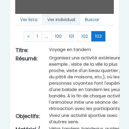
Ver lista
Ver individual
Buscar
Anterior
(actual)
«
1
…
100
101
102
103
Voyage en tandem
Titre
:
Organisez une activité extérieure ( p
Résumé
:
exemple , visite de la ville la plus
proche, visite d'un beau quartier , tou
du pâté de maisons, etc.), où les
personnes voyantes font l'expérienc
d'une balade en tandem les yeux
bandés. À la fin de chaque activité,
l'animateur initie une séance de
rétroaction avec les participants.
Vivez une activité sportive avec
Objectifs
:
d'autres sens.
Vélos tandem, bandeaux, guides